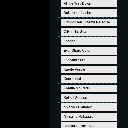
All the Way Down
Bokura no Ibasho
Chuuousen Cinema Paradise
City in the Sea
Escape
Ever Share Color
For Someone
Kaede Purple
Kamihikoki
Karette Mouretsu
Kekkai Sensou
My Sweet Sunday
Natsu no Rakugaki
Nousatsu Rock Star