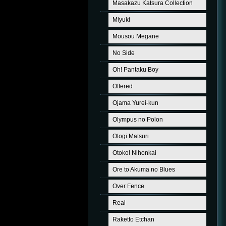
Masakazu Katsura Collection
Miyuki
Mousou Megane
No Side
Oh! Pantaku Boy
Offered
Ojama Yurei-kun
Olympus no Polon
Otogi Matsuri
Otoko! Nihonkai
Ore to Akuma no Blues
Over Fence
Real
Raketto Etchan