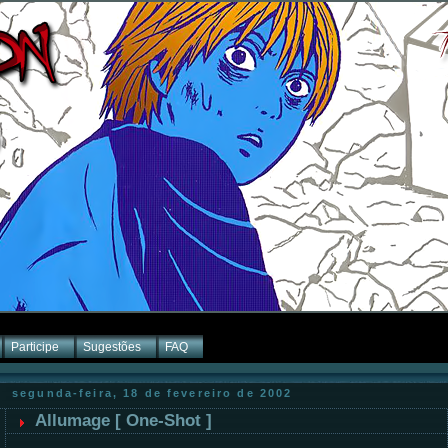
Participe
Sugestões
FAQ
segunda-feira, 18 de fevereiro de 2002
Allumage [ One-Shot ]