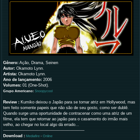
Gênero:
Ação, Drama, Seinen
Autor:
Okamoto Lynn.
Artista:
Okamoto Lynn.
Ano de lançamento:
2006
Volumes:
01 (One-Shot).
Grupo Americano:
Snoopycool
Review :
Kumiko deixou o Japão para se tornar atriz em Hollywood, mas
tem feito somente papeis que não são de seu gosto, como ser dublê.
Quando surge uma oportunidade de contracenar como uma atriz de um
filme, ela tem que retornar ao japão para o casamento do irmão mais
velho, ao chegar no local algo dá errado...
-----------------------------------------------------------------
Download :
Mediafire
-
Online