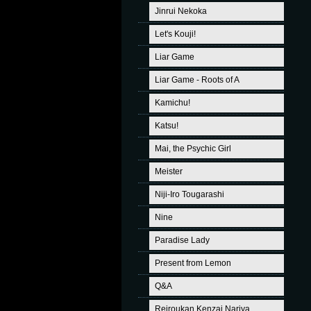
Jinrui Nekoka
Let's Kouji!
Liar Game
Liar Game - Roots of A
Kamichu!
Katsu!
Mai, the Psychic Girl
Meister
Niji-Iro Tougarashi
Nine
Paradise Lady
Present from Lemon
Q&A
Reiroukan Kenzai Nariya