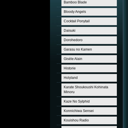
Bamboo Blade
Bloody Angels
Cocktail Ponytail
Daisuki
Dorohedoro
Garasu no Kamen
Giséle Alain
Historie
Holyland
Karate Shoukoushi Kohinata
Minoru
Kaze No Sylphid
Konnichiwa Sensei
Kouishou Radio