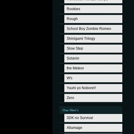
Rookies
Rough
School Boy Zombie Romeo
Shinigami Trilogy
Slow Step
Solanin
the Meteor
W's
Yuuhi yo Nobore!!
Zero
One-Shot's
3DK no Survival
Allumage