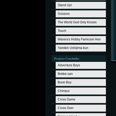
Stand Up!
Scissors
The World God Only Knows
Touch
Warera's Hobby Famicom Hen
Yamikin Ushijima-kun
Projetos Concluídos
Adventure Boys
Bokke-san
Burei Boy
Chimpui
Cross Game
Cross Over