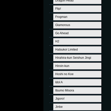
Dragon Head
Flip!
Frogman
Glamorous
Go Ahead
H2
Hatsukoi Limited
Hirahira-kun Seishun Jingi
Hiroin-kun
Hoshi no Koe
Idol A
Itsumo Misora
Jigoro!
Jinbe