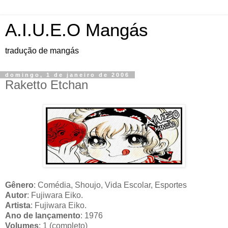
A.I.U.E.O Mangás
tradução de mangás
domingo, 1 de janeiro de 2006
Raketto Etchan
Gênero
: Comédia, Shoujo, Vida Escolar, Esportes
Autor
: Fujiwara Eiko.
Artista
: Fujiwara Eiko.
Ano de lançamento
: 1976
Volumes
: 1 (completo)