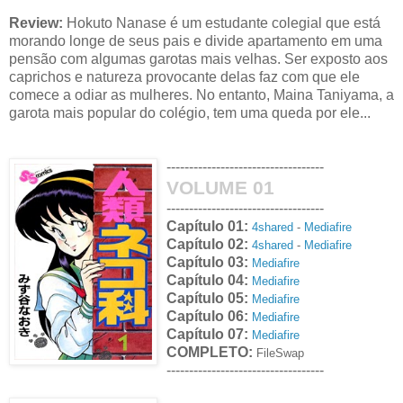
Review:
Hokuto Nanase é um estudante colegial que está
morando longe de seus pais e divide apartamento em uma
pensão com algumas garotas mais velhas. Ser exposto aos
caprichos e natureza provocante delas faz com que ele
comece a odiar as mulheres. No entanto, Maina Taniyama, a
garota mais popular do colégio, tem uma queda por ele...
-----------------------------------
VOLUME 01
-----------------------------------
Capítulo 01:
4shared
-
Mediafire
Capítulo 02:
4shared
-
Mediafire
Capítulo 03:
Mediafire
Capítulo 04:
Mediafire
Capítulo 05:
Mediafire
Capítulo 06:
Mediafire
Capítulo 07:
Mediafire
COMPLETO:
FileSwap
-----------------------------------