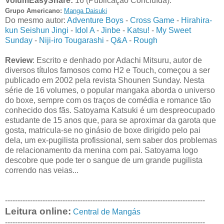
VolumEasyShare:
16 (Publicação Concluída).
Grupo Americano:
Manga Daisuki
Do mesmo autor:
Adventure Boys
-
Cross Game
-
Hirahira-
kun Seishun Jingi
-
Idol A
-
Jinbe
-
Katsu!
-
My Sweet
Sunday
-
Niji-iro Tougarashi
-
Q&A
-
Rough
Review
: Escrito e denhado por Adachi Mitsuru, autor de
diversos títulos famosos como H2 e Touch, começou a ser
publicado em 2002 pela revista Shounen Sunday. Nesta
série de 16 volumes, o popular mangaka aborda o universo
do boxe, sempre com os traços de comédia e romance tão
conhecido dos fãs. Satoyama Katsuki é um despreocupado
estudante de 15 anos que, para se aproximar da garota que
gosta, matricula-se no ginásio de boxe dirigido pelo pai
dela, um ex-pugilista profissional, sem saber dos problemas
de relacionamento da menina com pai. Satoyama logo
descobre que pode ter o sangue de um grande pugilista
correndo nas veias...
--------------------------------------------------------------------------------
Leitura online:
Central de Mangás
--------------------------------------------------------------------------------