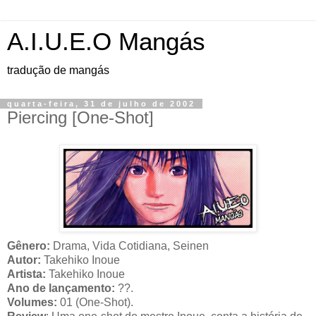
A.I.U.E.O Mangás
tradução de mangás
quarta-feira, 31 de julho de 2002
Piercing [One-Shot]
Gênero:
Drama, Vida Cotidiana, Seinen
Autor:
Takehiko Inoue
Artista:
Takehiko Inoue
Ano de lançamento:
??.
Volumes:
01 (One-Shot).