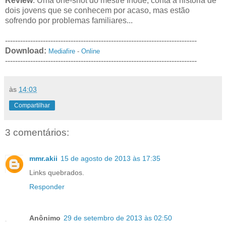
Review
: Uma one-shot do mestre Inoue, conta a história de
dois jovens que se conhecem por acaso, mas estão
sofrendo por problemas familiares...
----------------------------------------------------------------------------
Download:
Mediafire
-
Online
----------------------------------------------------------------------------
às
14:03
Compartilhar
3 comentários:
mmr.akii
15 de agosto de 2013 às 17:35
Links quebrados.
Responder
Anônimo
29 de setembro de 2013 às 02:50