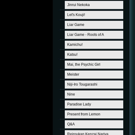
Jinrui Nekoka
Let's Kouji!
Liar Game
Liar Game - Roots of A
Kamichu!
Katsu!
Mai, the Psychic Girl
Meister
Niji-Iro Tougarashi
Nine
Paradise Lady
Present from Lemon
Q&A
Reiroukan Kenzai Nariya