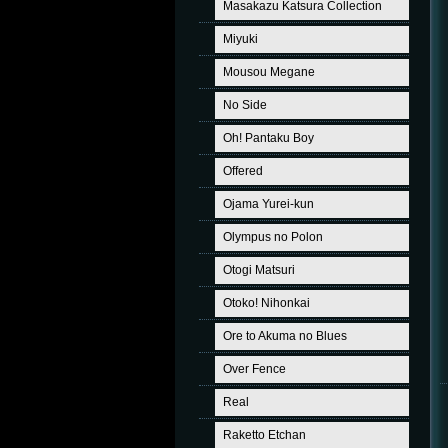
Masakazu Katsura Collection
Miyuki
Mousou Megane
No Side
Oh! Pantaku Boy
Offered
Ojama Yurei-kun
Olympus no Polon
Otogi Matsuri
Otoko! Nihonkai
Ore to Akuma no Blues
Over Fence
Real
Raketto Etchan