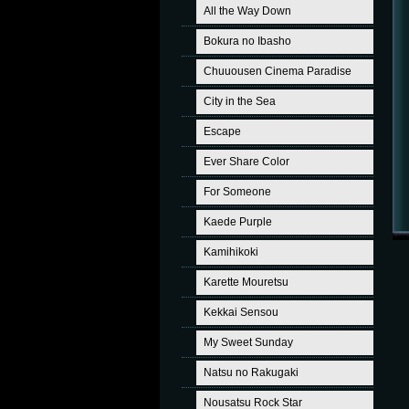
All the Way Down
Bokura no Ibasho
Chuuousen Cinema Paradise
City in the Sea
Escape
Ever Share Color
For Someone
Kaede Purple
Kamihikoki
Karette Mouretsu
Kekkai Sensou
My Sweet Sunday
Natsu no Rakugaki
Nousatsu Rock Star