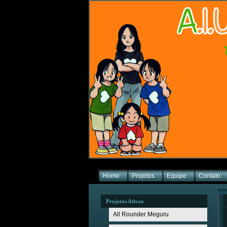
Home
Projetos
Equipe
Contato
Projetos Ativos
All Rounder Meguru