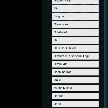
Dragon Head
Flip!
Frogman
Glamorous
Go Ahead
H2
Hatsukoi Limited
Hirahira-kun Seishun Jingi
Hiroin-kun
Hoshi no Koe
Idol A
Itsumo Misora
Jigoro!
Jinbe