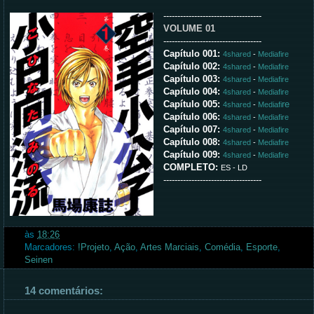
-----------------------------------
VOLUME 01
-----------------------------------
Capítulo 001:
4shared
-
Mediafire
Capítulo 002:
4shared
-
Mediafire
Capítulo 003:
4shared
-
Mediafire
Capítulo 004:
4shared
-
Mediafire
Capítulo 005:
re
4shared
-
Mediafi
Capítulo 006:
4shared
-
Mediafire
Capítulo 007:
4shared
-
Mediafire
Capítulo 008:
4shared
-
Mediafire
Capítulo 009:
4shared
-
Mediafire
COMPLETO:
ES
- LD
-----------------------------------
às
18:26
Marcadores:
!Projeto
,
Ação
,
Artes Marciais
,
Comédia
,
Esporte
,
Seinen
14 comentários: