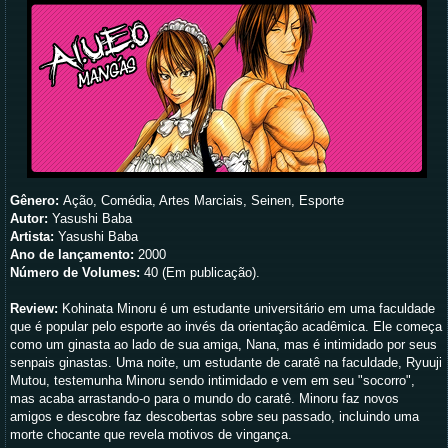
Gênero:
Ação, Comédia, Artes Marciais, Seinen, Esporte
Autor:
Yasushi Baba
Artista:
Yasushi Baba
Ano de lançamento:
2000
Número de Volumes:
40 (Em publicação).
Review:
Kohinata
Minoru
é
um estudante universitário
em uma faculdade
que é popular
pelo esporte
ao invés da
orientação acadêmica
.
Ele
começa
como
um ginasta
ao lado de sua
amiga,
Nana
, mas
é
intimidado por
seus
senpais
ginastas.
Uma noite
, um estudante de
caratê
na faculdade
,
Ryuuji
Mutou
, testemunha
Minoru
sendo intimidado
e vem
em seu "socorro
",
mas acaba
arrastando-o
para o mundo do
caratê.
Minoru
faz
novos
amigos
e descobre
faz descobertas sobre seu passado
, incluindo
uma
morte
chocante que
revela
motivos
de vingança.