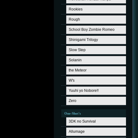
Rookies
Rough
School Boy Zombie Romeo
Shinigami Trilogy
Slow Step
Solanin
the Meteor
W's
Yuuhi yo Nobore!!
Zero
One-Shot's
3DK no Survival
Allumage