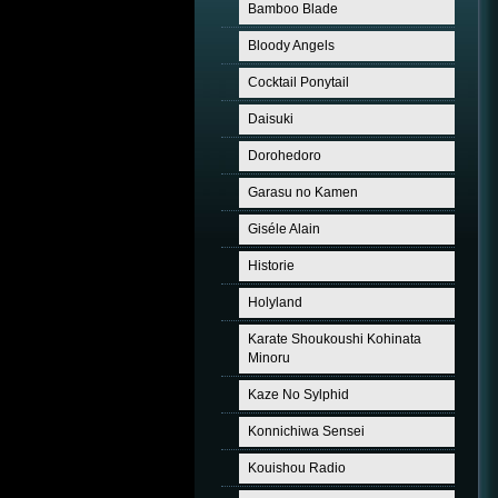
Bamboo Blade
Bloody Angels
Cocktail Ponytail
Daisuki
Dorohedoro
Garasu no Kamen
Giséle Alain
Historie
Holyland
Karate Shoukoushi Kohinata
Minoru
Kaze No Sylphid
Konnichiwa Sensei
Kouishou Radio