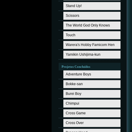
Stand Up!
Scissors
The World God Only Knows
Touch
Warera's Hobby Famicom Hen
Yamikin Ushijima-kun
Projetos Concluídos
Adventure Boys
Bokke-san
Burei Boy
Chimpui
Cross Game
Cross Over