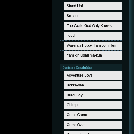
Stand Up!
Scissors
The World God Only Knows
Touch
Warera's Hobby Famicom Hen
Yamikin Ushijima-kun
Projetos Concluídos
Adventure Boys
Bokke-san
Burei Boy
Chimpui
Cross Game
Cross Over