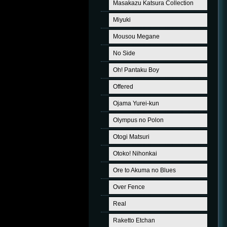
Masakazu Katsura Collection
Miyuki
Mousou Megane
No Side
Oh! Pantaku Boy
Offered
Ojama Yurei-kun
Olympus no Polon
Otogi Matsuri
Otoko! Nihonkai
Ore to Akuma no Blues
Over Fence
Real
Raketto Etchan