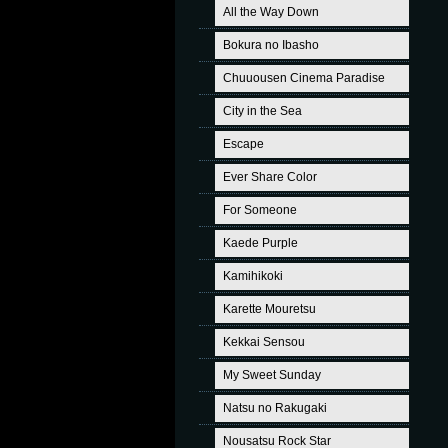
All the Way Down
Bokura no Ibasho
Chuuousen Cinema Paradise
City in the Sea
Escape
Ever Share Color
For Someone
Kaede Purple
Kamihikoki
Karette Mouretsu
Kekkai Sensou
My Sweet Sunday
Natsu no Rakugaki
Nousatsu Rock Star