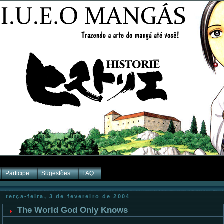
Participe
Sugestões
FAQ
terça-feira, 3 de fevereiro de 2004
The World God Only Knows