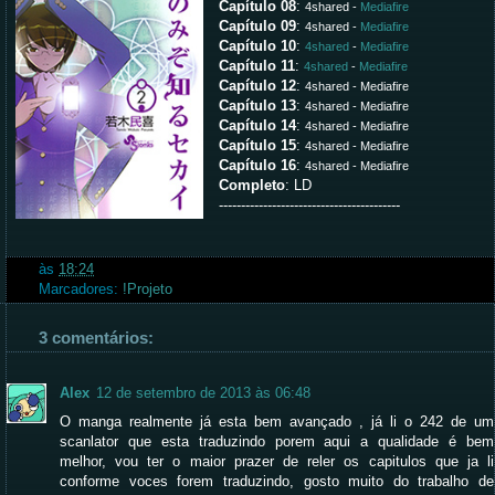
Capítulo 08
:
4shared -
Mediafire
Capítulo 09
:
4shared -
Mediafire
Capítulo 10
:
4shared
-
Mediafire
Capítulo 11
:
4shared
-
Mediafire
Capítulo 12
:
4shared - Mediafire
Capítulo 13
:
4shared - Mediafire
Capítulo 14
:
4shared - Mediafire
Capítulo 15
:
4shared - Mediafire
Capítulo 16
:
4shared - Mediafire
Completo
: LD
-----------------------------------------
às
18:24
Marcadores:
!Projeto
3 comentários:
Alex
12 de setembro de 2013 às 06:48
O manga realmente já esta bem avançado , já li o 242 de um
scanlator que esta traduzindo porem aqui a qualidade é bem
melhor, vou ter o maior prazer de reler os capitulos que ja li
conforme voces forem traduzindo, gosto muito do trabalho de