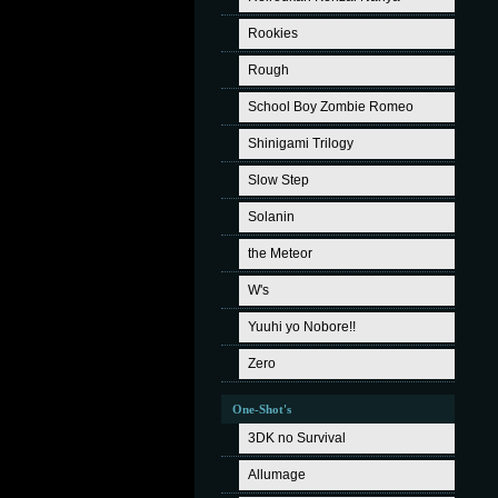
Rookies
Rough
School Boy Zombie Romeo
Shinigami Trilogy
Slow Step
Solanin
the Meteor
W's
Yuuhi yo Nobore!!
Zero
One-Shot's
3DK no Survival
Allumage