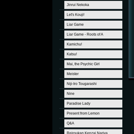
Jinrui Nekoka
Let's Kouji!
Liar Game
Liar Game - Roots of A
Kamichu!
Katsu!
Mai, the Psychic Girl
Meister
Niji-Iro Tougarashi
Nine
Paradise Lady
Present from Lemon
Q&A
Reiroukan Kenzai Nariya