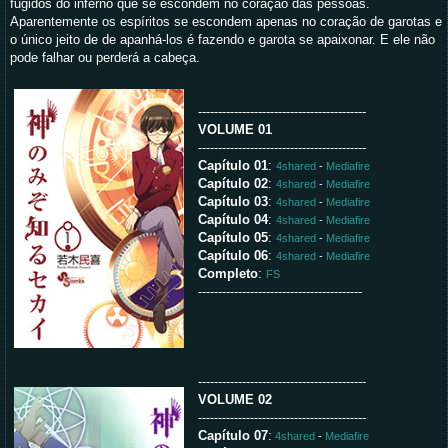
fugidos do inferno que se escondem no coração das pessoas.
Aparentemente os espíritos se escondem apenas no coração de garotas e
o único jeito de de apanhá-los é fazendo e garota se apaixonar. E ele não
pode falhar ou perderá a cabeça.
------------------------------------------
VOLUME 01
------------------------------------------
Capítulo 01
:
4shared
-
Mediafire
Capítulo 02
:
4shared
-
Mediafire
Capítulo 03
:
4shared
-
Mediafire
Capítulo 04
:
4shared
-
Mediafire
Capítulo 05
:
4shared
-
Mediafire
Capítulo 06
:
4shared
-
Mediafire
Completo
:
FS
-----------------------------------------
------------------------------------------
VOLUME 02
------------------------------------------
Capítulo 07
:
4shared
-
Mediafire