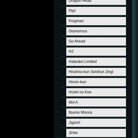
Dragon Head
Flip!
Frogman
Glamorous
Go Ahead
H2
Hatsukoi Limited
Hirahira-kun Seishun Jingi
Hiroin-kun
Hoshi no Koe
Idol A
Itsumo Misora
Jigoro!
Jinbe