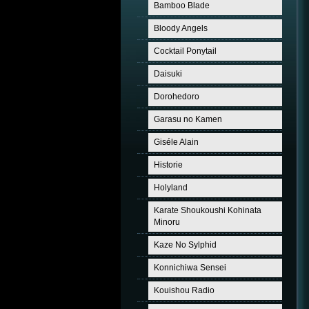
Bamboo Blade
Bloody Angels
Cocktail Ponytail
Daisuki
Dorohedoro
Garasu no Kamen
Giséle Alain
Historie
Holyland
Karate Shoukoushi Kohinata
Minoru
Kaze No Sylphid
Konnichiwa Sensei
Kouishou Radio