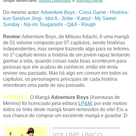
Grupo Americano:
Manga Downloads
&
Mangascreener
Do mesmo autor:
Adventure Boys
-
Cross Game
-
Hirahira-
kun Seishun Jingi
-
Idol A
-
Jinbe
-
Katsu!
-
My Sweet
Sunday
-
Niji-iro Tougarashi
-
Q&A
-
Rough
Review
: Adventure Boys, de Mitsuru Adachi, é uma mangá
de 01 volume composto por 07 capítulos, sendo histórias
independentes, mas sempre trazendo algo para os leitores.
no 1º capítulo temos a história de um jovem rapaz tentando
ganhar a vida, quando coisas nada boas acontecem para
pessoas que ele acabou de conhecer, então ele tenta
reviver seu passado. Mas há algo em comum em todos os
capítulos, os personagens principais de cada história
relembram uma parte de seu passado.
ATENÇÃO:
O Mangá
Adventure Boys
(Aventuras de
Menino) foi licenciado pela editora
LP&M
, por este motivo
todos os links deste mangá foram removidos do site! Eis a
sua chance de comprar um excelente mangá e guardar :D
---------------------------------------------
VOLUME ÚNICO