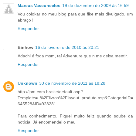
Marcus Vasconcelos
19 de dezembro de 2009 às 16:59
Vou colokar no meu blog para que fike mais divulgado, um
abraço !
Responder
Binhow
16 de fevereiro de 2010 às 20:21
Adachi é foda msm, taí Adventure que n me deixa mentir.
Responder
Unknown
30 de novembro de 2011 às 18:28
http://lpm.com.br/site/default.asp?
Template=..%2Flivros%2Flayout_produto.asp&CategoriaID=
645528&ID=928281
Para conhecimento. Fiquei muito feliz quando soube da
notícia. Já encomendei o meu
Responder