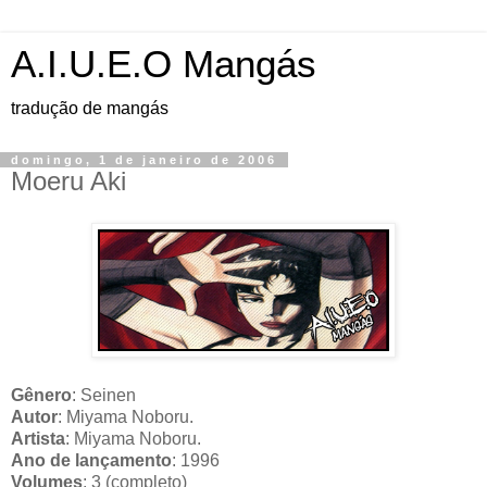
A.I.U.E.O Mangás
tradução de mangás
domingo, 1 de janeiro de 2006
Moeru Aki
Gênero
: Seinen
Autor
: Miyama Noboru.
Artista
: Miyama Noboru.
Ano de lançamento
: 1996
Volumes
: 3 (completo)