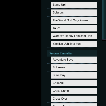
Stand Up!
Scissors
The World God Only Knows
Touch
Warera's Hobby Famicom Hen
Yamikin Ushijima-kun
Projetos Concluídos
Adventure Boys
Bokke-san
Burei Boy
Chimpui
Cross Game
Cross Over