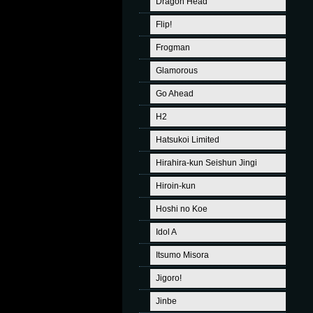
Dragon Head
Flip!
Frogman
Glamorous
Go Ahead
H2
Hatsukoi Limited
Hirahira-kun Seishun Jingi
Hiroin-kun
Hoshi no Koe
Idol A
Itsumo Misora
Jigoro!
Jinbe