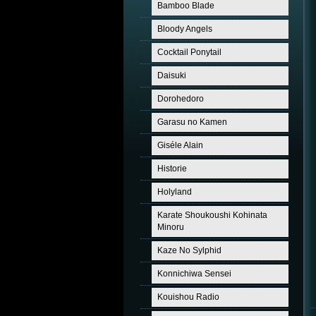
Bamboo Blade
Bloody Angels
Cocktail Ponytail
Daisuki
Dorohedoro
Garasu no Kamen
Giséle Alain
Historie
Holyland
Karate Shoukoushi Kohinata
Minoru
Kaze No Sylphid
Konnichiwa Sensei
Kouishou Radio