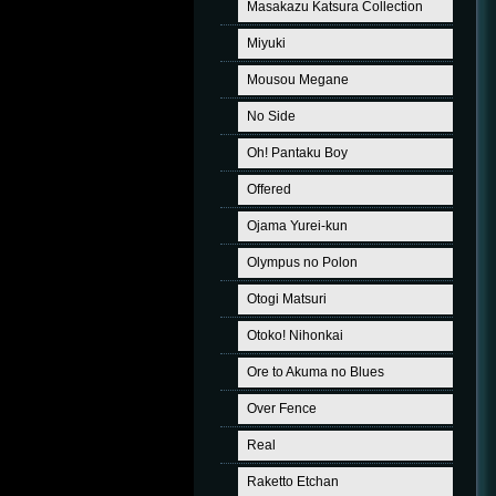
Masakazu Katsura Collection
Miyuki
Mousou Megane
No Side
Oh! Pantaku Boy
Offered
Ojama Yurei-kun
Olympus no Polon
Otogi Matsuri
Otoko! Nihonkai
Ore to Akuma no Blues
Over Fence
Real
Raketto Etchan