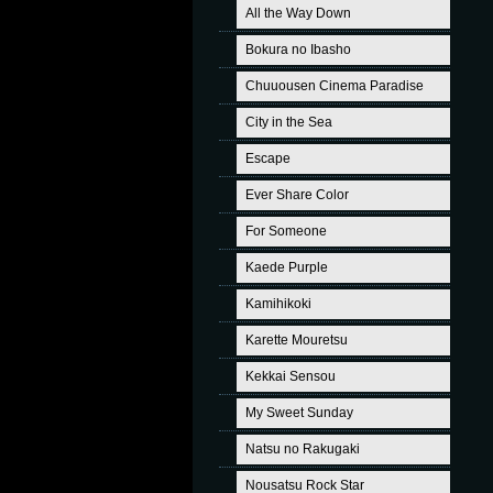
All the Way Down
Bokura no Ibasho
Chuuousen Cinema Paradise
City in the Sea
Escape
Ever Share Color
For Someone
Kaede Purple
Kamihikoki
Karette Mouretsu
Kekkai Sensou
My Sweet Sunday
Natsu no Rakugaki
Nousatsu Rock Star