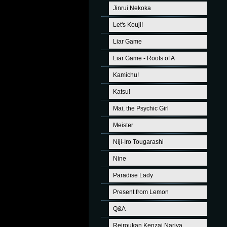
Jinrui Nekoka
Let's Kouji!
Liar Game
Liar Game - Roots of A
Kamichu!
Katsu!
Mai, the Psychic Girl
Meister
Niji-Iro Tougarashi
Nine
Paradise Lady
Present from Lemon
Q&A
Reiroukan Kenzai Nariya