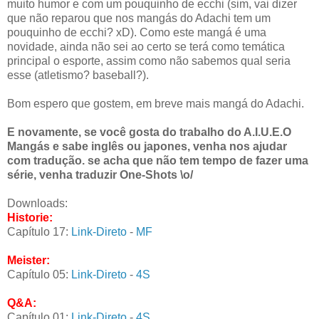
muito humor e com um pouquinho de ecchi (sim, vai dizer
que não reparou que nos mangás do Adachi tem um
pouquinho de ecchi? xD). Como este mangá é uma
novidade, ainda não sei ao certo se terá como temática
principal o esporte, assim como não sabemos qual seria
esse (atletismo? baseball?).
Bom espero que gostem, em breve mais mangá do Adachi.
E novamente, se você gosta do trabalho do A.I.U.E.O
Mangás e sabe inglês ou japones, venha nos ajudar
com tradução. se acha que não tem tempo de fazer uma
série, venha traduzir One-Shots \o/
Downloads:
Historie:
Capítulo 17:
Link-Direto
-
MF
Meister:
Capítulo 05:
Link-Direto
-
4S
Q&A:
Capítulo 01:
Link-Direto
-
4S