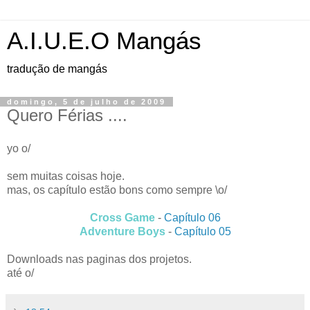
A.I.U.E.O Mangás
tradução de mangás
domingo, 5 de julho de 2009
Quero Férias ....
yo o/
sem muitas coisas hoje.
mas, os capítulo estão bons como sempre \o/
Cross Game
-
Capítulo 06
Adventure Boys
-
Capítulo 05
Downloads nas paginas dos projetos.
até o/