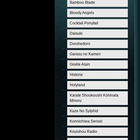
Bamboo Blade
Bloody Angels
Cocktail Ponytail
Daisuki
Dorohedoro
Garasu no Kamen
Giséle Alain
Historie
Holyland
Karate Shoukoushi Kohinata
Minoru
Kaze No Sylphid
Konnichiwa Sensei
Kouishou Radio