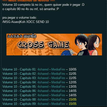
----- Netus Invadindo de Novo\o/
-----
Volume 10 completo lá no irc, quem quiser pode ir pegar :D
o capítulo 90 no 4s ou mf, só amanha :P
pra pegar o volume todo:
/MSG Aiueo|Koh XDCC SEND 10
Volume 10 - Capítulo 81:
4shared
-
MediaFire
--
10/05
Volume 10 - Capítulo 82:
4shared
-
MediaFire
--
11/05
Volume 10 - Capítulo 83:
4shared
-
MediaFire
--
11/05
Volume 10 - Capítulo 84:
4shared
-
MediaFire
--
12/05
Volume 10 - Capítulo 85:
4shared
-
MediaFire
--
13/05
Volume 10 - Capítulo 86:
4shared
-
MediaFire
--
14/05
Volume 10 - Capítulo 87:
4shared
-
MediaFire
--
14/05
Volume 10 - Capítulo 88:
4shared
-
MediaFire
--
15/05
Volume 10 - Capítulo 89:
4shared
-
MediaFire
--
15/05