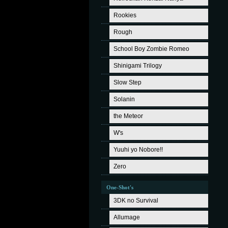
Rookies
Rough
School Boy Zombie Romeo
Shinigami Trilogy
Slow Step
Solanin
the Meteor
W's
Yuuhi yo Nobore!!
Zero
One-Shot's
3DK no Survival
Allumage