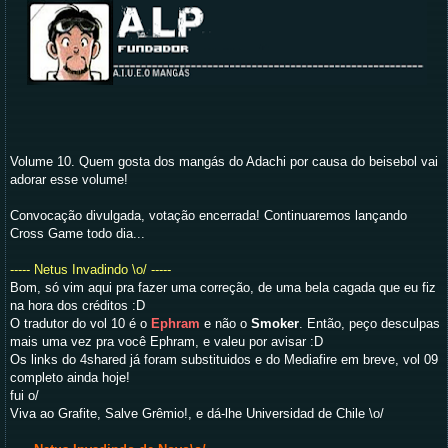
Volume 10. Quem gosta dos mangás do Adachi por causa do beisebol vai
adorar esse volume!
Convocação divulgada, votação encerrada! Continuaremos lançando
Cross Game todo dia...
----- Netus Invadindo \o/
-----
Bom, só vim aqui pra fazer uma correção, de uma bela cagada que eu fiz
na hora dos créditos :D
O tradutor do vol 10 é o
Ephram
e não o
Smoker
. Então, peço desculpas
mais uma vez pra você Ephram, e valeu por avisar :D
Os links do 4shared já foram substituidos e do Mediafire em breve, vol 09
completo ainda hoje!
fui o/
Viva ao Grafite, Salve Grêmio!, e dá-lhe Universidad de Chile \o/