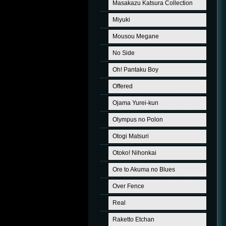
Masakazu Katsura Collection
Miyuki
Mousou Megane
No Side
Oh! Pantaku Boy
Offered
Ojama Yurei-kun
Olympus no Polon
Otogi Matsuri
Otoko! Nihonkai
Ore to Akuma no Blues
Over Fence
Real
Raketto Etchan