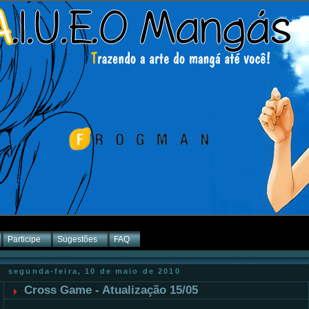
Participe
Sugestões
FAQ
segunda-feira, 10 de maio de 2010
Cross Game - Atualização 15/05