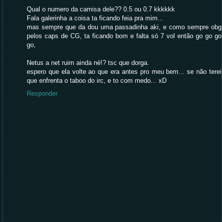
Qual o numero da camisa dele?? 0.5 ou 0.7 kkkkkk
Fala galerinha a coisa ta ficando feia pra mim...
mas sempre que da dou uma passadinha aki, e como sempre obg
pelos caps de CG, ta ficando bom e falta só 7 vol então go go go
go,
Netus a net ruim ainda né!? tsc que dorga.
espero que ela volte ao que era antes pro meu bem... se não terei
que enfrenta o taboo do irc, e to com medo... xD
Responder