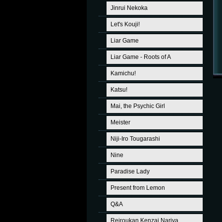
Jinrui Nekoka
Let's Kouji!
Liar Game
Liar Game - Roots of A
Kamichu!
Katsu!
Mai, the Psychic Girl
Meister
Niji-Iro Tougarashi
Nine
Paradise Lady
Present from Lemon
Q&A
Reiroukan Kenzai Nariya