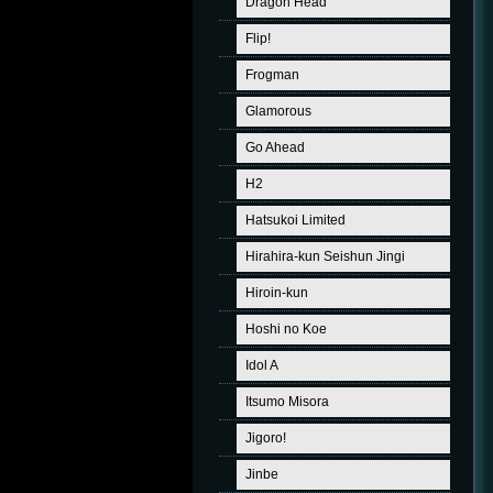
Dragon Head
Flip!
Frogman
Glamorous
Go Ahead
H2
Hatsukoi Limited
Hirahira-kun Seishun Jingi
Hiroin-kun
Hoshi no Koe
Idol A
Itsumo Misora
Jigoro!
Jinbe