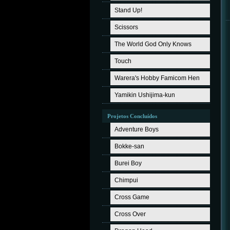
Stand Up!
Scissors
The World God Only Knows
Touch
Warera's Hobby Famicom Hen
Yamikin Ushijima-kun
Projetos Concluídos
Adventure Boys
Bokke-san
Burei Boy
Chimpui
Cross Game
Cross Over