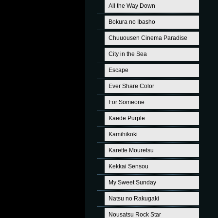
All the Way Down
Bokura no Ibasho
Chuuousen Cinema Paradise
City in the Sea
Escape
Ever Share Color
For Someone
Kaede Purple
Kamihikoki
Karette Mouretsu
Kekkai Sensou
My Sweet Sunday
Natsu no Rakugaki
Nousatsu Rock Star