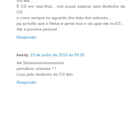
vcs kkk...
É CG em reta final... mal posso esperar pelo desfecho de
CG...
e como sempre no aguardo dos links dos volumes...
pq acredito que o Netus é gente boa e vai upar ele no ES...
Ate a proxima pessoal
Responder
kendy
23 de junho de 2010 às 09:55
Aiii Simmmmmmmmmmm
penultimo volumee *-*
Loco pelo desfecho de CG tbm
Responder