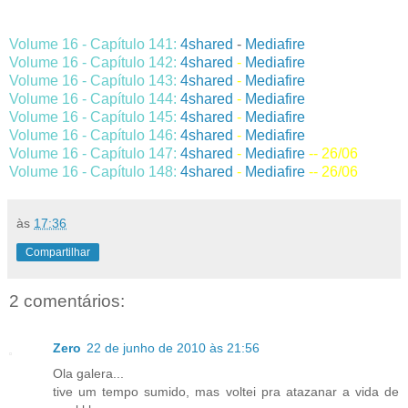
Volume 16 - Capítulo 141:
4
shared
-
Mediafire
-- 21/06
Volume 16 - Capítulo 142:
4
shared
-
Mediafire
--
22/06
Volume 16 - Capítulo 143:
4
shared
-
Mediafire
-- 23/06
Volume 16 - Capítulo 144:
4
shared
-
Mediafire
-- 24/06
Volume 16 - Capítulo 145:
4
shared
-
Mediafire
-- 25/06
Volume 16 - Capítulo 146:
4
shared
-
Mediafire
-- 25/06
Volume 16 - Capítulo 147:
4
shared
-
Mediafire
-- 26/06
Volume 16 - Capítulo 148:
4
shared
-
Mediafire
-- 26/06
às
17:36
Compartilhar
2 comentários:
Zero
22 de junho de 2010 às 21:56
Ola galera...
tive um tempo sumido, mas voltei pra atazanar a vida de