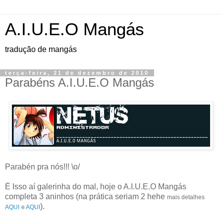
A.I.U.E.O Mangás
tradução de mangás
terça-feira, 21 de dezembro de 2010
Parabéns A.I.U.E.O Mangás
Parabén pra nós!!! \o/
É Isso aí galerinha do mal, hoje o A.I.U.E.O Mangás
completa 3 aninhos (na prática seriam 2 hehe
mais detalhes
).
AQUI
e
AQUI