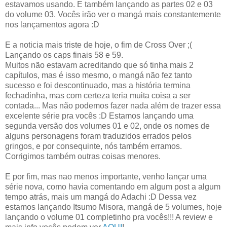
estavamos usando. E também lançando as partes 02 e 03
do volume 03. Vocês irão ver o mangá mais constantemente
nos lançamentos agora :D
E a noticia mais triste de hoje, o fim de Cross Over ;(
Lançando os caps finais 58 e 59.
Muitos não estavam acreditando que só tinha mais 2
capítulos, mas é isso mesmo, o mangá não fez tanto
sucesso e foi descontinuado, mas a história termina
fechadinha, mas com certeza teria muita coisa a ser
contada... Mas não podemos fazer nada além de trazer essa
excelente série pra vocês :D Estamos lançando uma
segunda versão dos volumes 01 e 02, onde os nomes de
alguns personagens foram traduzidos errados pelos
gringos, e por consequinte, nós também erramos.
Corrigimos também outras coisas menores.
E por fim, mas nao menos importante, venho lançar uma
série nova, como havia comentando em algum post a algum
tempo atrás, mais um mangá do Adachi :D Dessa vez
estamos lançando Itsumo Misora, mangá de 5 volumes, hoje
lançando o volume 01 completinho pra vocês!!! A review e