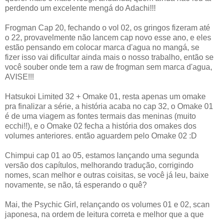
perdendo um excelente mengá do Adachi!!!
Frogman Cap 20, fechando o vol 02, os gringos fizeram até
o 22, provavelmente não lancem cap novo esse ano, e eles
estão pensando em colocar marca d'agua no mangá, se
fizer isso vai dificultar ainda mais o nosso trabalho, então se
você souber onde tem a raw de frogman sem marca d'agua,
AVISE!!!
Hatsukoi Limited 32 + Omake 01, resta apenas um omake
pra finalizar a série, a história acaba no cap 32, o Omake 01
é de uma viagem as fontes termais das meninas (muito
ecchi!!), e o Omake 02 fecha a história dos omakes dos
volumes anteriores. então aguardem pelo Omake 02 :D
Chimpui cap 01 ao 05, estamos lançando uma segunda
versão dos capítulos, melhorando tradução, corrigindo
nomes, scan melhor e outras coisitas, se você já leu, baixe
novamente, se não, tá esperando o quê?
Mai, the Psychic Girl, relançando os volumes 01 e 02, scan
japonesa, na ordem de leitura correta e melhor que a que