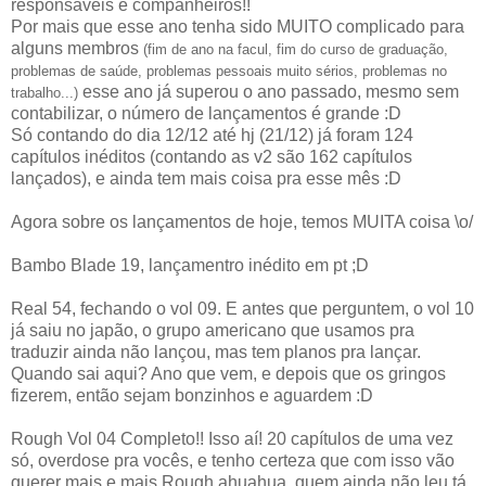
responsáveis e companheiros!!
Por mais que esse ano tenha sido MUITO complicado para
alguns membros
(fim de ano na facul, fim do curso de graduação,
problemas de saúde, problemas pessoais muito sérios, problemas no
esse ano já superou o ano passado, mesmo sem
trabalho...)
contabilizar, o número de lançamentos é grande :D
Só contando do dia 12/12 até hj (21/12) já foram 124
capítulos inéditos (contando as v2 são 162 capítulos
lançados), e ainda tem mais coisa pra esse mês :D
Agora sobre os lançamentos de hoje, temos MUITA coisa \o/
Bambo Blade 19, lançamentro inédito em pt ;D
Real 54, fechando o vol 09. E antes que perguntem, o vol 10
já saiu no japão, o grupo americano que usamos pra
traduzir ainda não lançou, mas tem planos pra lançar.
Quando sai aqui? Ano que vem, e depois que os gringos
fizerem, então sejam bonzinhos e aguardem :D
Rough Vol 04 Completo!! Isso aí! 20 capítulos de uma vez
só, overdose pra vocês, e tenho certeza que com isso vão
querer mais e mais Rough ahuahua, quem ainda não leu tá