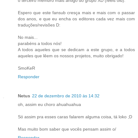
o terceiro membro mais antigo do grupo XD (feels old).
Espero que este fansub cresça mais e mais com o passar
dos anos, e que eu encha os editores cada vez mais com
traduções/revisões D:
No mais...
parabéns a todos nós!
A todos aqueles que se dedicam a este grupo, e a todos
aqueles que lêem os nossos projetos, muito obrigado!
SmoKeR
Responder
Netus
22 de dezembro de 2010 às 14:32
oh, assim eu choro ahuahuahua
Só assim pra esses caras falarem alguma coisa, tá loko ;D
Mas muito bom saber que vocês pensam assim o/
Responder