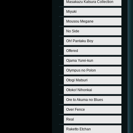
Masakazu Katsura Collection
Miyuki
Mousou Megane
No Side
Oh! Pantaku Boy
Offered
Ojama Yurei-kun
Olympus no Polon
Otogi Matsuri
Otoko! Nihonkai
Ore to Akuma no Blues
Over Fence
Real
Raketto Etchan