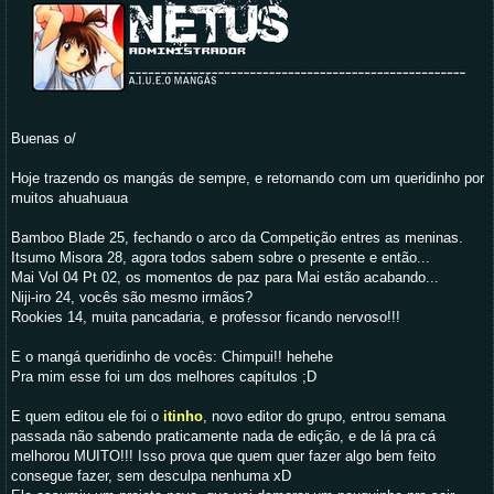
Buenas o/
Hoje trazendo os mangás de sempre, e retornando com um queridinho por
muitos ahuahuaua
Bamboo Blade 25, fechando o arco da Competição entres as meninas.
Itsumo Misora 28, agora todos sabem sobre o presente e então...
Mai Vol 04 Pt 02, os momentos de paz para Mai estão acabando...
Niji-iro 24, vocês são mesmo irmãos?
Rookies 14, muita pancadaria, e professor ficando nervoso!!!
E o mangá queridinho de vocês: Chimpui!! hehehe
Pra mim esse foi um dos melhores capítulos ;D
E quem editou ele foi o
itinho
, novo editor do grupo, entrou semana
passada não sabendo praticamente nada de edição, e de lá pra cá
melhorou MUITO!!! Isso prova que quem quer fazer algo bem feito
consegue fazer, sem desculpa nenhuma xD