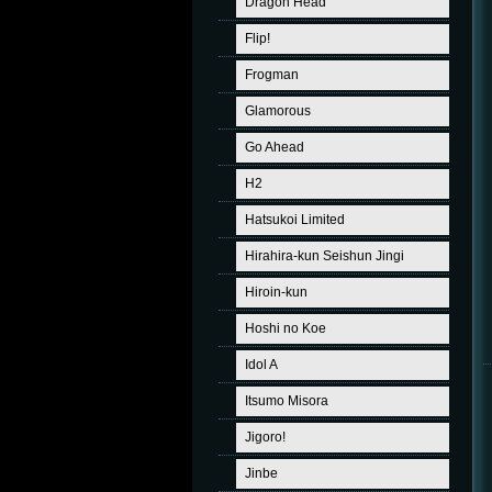
Dragon Head
Flip!
Frogman
Glamorous
Go Ahead
H2
Hatsukoi Limited
Hirahira-kun Seishun Jingi
Hiroin-kun
Hoshi no Koe
Idol A
Itsumo Misora
Jigoro!
Jinbe