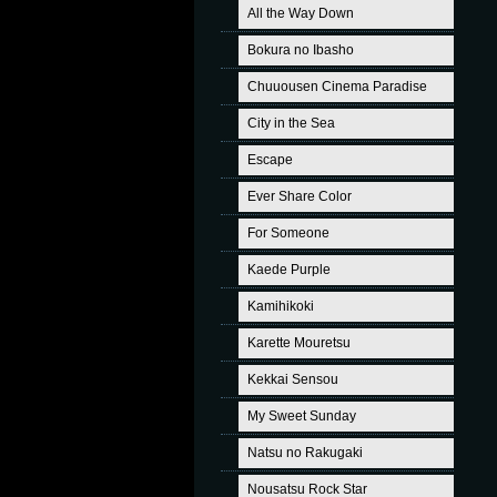
All the Way Down
Bokura no Ibasho
Chuuousen Cinema Paradise
City in the Sea
Escape
Ever Share Color
For Someone
Kaede Purple
Kamihikoki
Karette Mouretsu
Kekkai Sensou
My Sweet Sunday
Natsu no Rakugaki
Nousatsu Rock Star