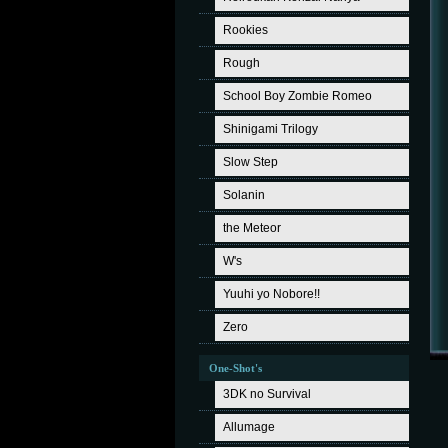
Rookies
Rough
School Boy Zombie Romeo
Shinigami Trilogy
Slow Step
Solanin
the Meteor
W's
Yuuhi yo Nobore!!
Zero
One-Shot's
3DK no Survival
Allumage