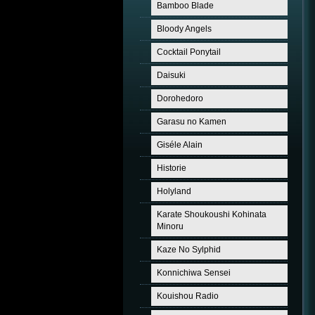
Bamboo Blade
Bloody Angels
Cocktail Ponytail
Daisuki
Dorohedoro
Garasu no Kamen
Giséle Alain
Historie
Holyland
Karate Shoukoushi Kohinata
Minoru
Kaze No Sylphid
Konnichiwa Sensei
Kouishou Radio