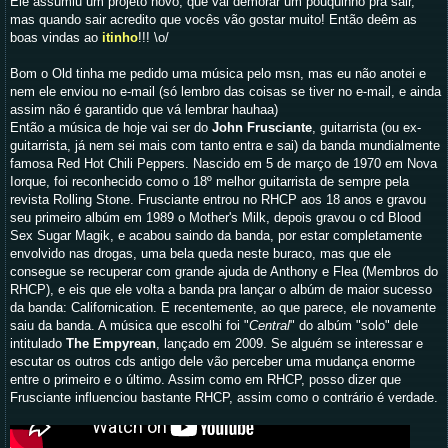
Ele assumiu um projeto novo, que vai demorar um pouquinho pra sair,
mas quando sair acredito que vocês vão gostar muito! Então deêm as
boas vindas ao
itinho
!!! \o/
Bom o Old tinha me pedido uma música pelo msn, mas eu não anotei e
nem ele enviou no e-mail (só lembro das coisas se tiver no e-mail, e ainda
assim não é garantido que vá lembrar hauhaa)
Então a música de hoje vai ser do
John Frusciante
, guitarrista (ou ex-
guitarrista, já nem sei mais com tanto entra e sai) da banda mundialmente
famosa Red Hot Chili Peppers. Nascido em 5 de março de 1970 em Nova
Iorque, foi reconhecido como o 18º melhor guitarrista de sempre pela
revista Rolling Stone. Frusciante entrou no RHCP aos 18 anos e gravou
seu primeiro albúm em 1989 o Mother's Milk, depois gravou o cd Blood
Sex Sugar Magik, e acabou saindo da banda, por estar completamente
envolvido nas drogas, uma bela queda neste buraco, mas que ele
consegue se recuperar com grande ajuda de Anthony e Flea (Membros do
RHCP), e eis que ele volta a banda pra lançar o albúm de maior sucesso
da banda: Californication. E recentemente, ao que parece, ele novamente
saiu da banda. A música que escolhi foi "
Central
" do albúm "solo" dele
intitulado
The Empyrean
, lançado em 2009. Se alguém se interessar e
escutar os outros cds antigo dele vão perceber uma mudança enorme
entre o primeiro e o último. Assim como em RHCP, posso dizer que
Frusciante influenciou bastante RHCP, assim como o contrário é verdade.