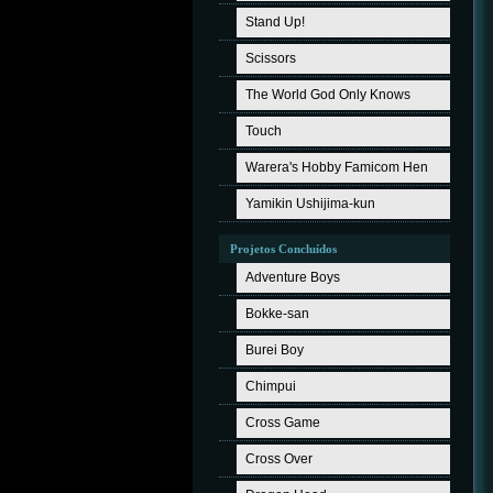
Stand Up!
Scissors
The World God Only Knows
Touch
Warera's Hobby Famicom Hen
Yamikin Ushijima-kun
Projetos Concluídos
Adventure Boys
Bokke-san
Burei Boy
Chimpui
Cross Game
Cross Over