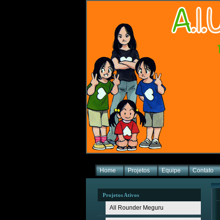
Home
Projetos
Equipe
Contato
Projetos Ativos
All Rounder Meguru