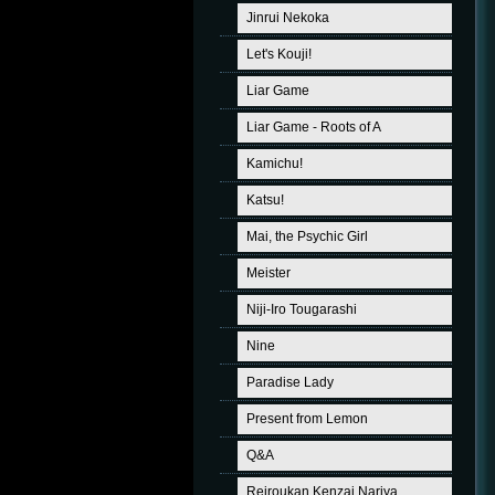
Jinrui Nekoka
Let's Kouji!
Liar Game
Liar Game - Roots of A
Kamichu!
Katsu!
Mai, the Psychic Girl
Meister
Niji-Iro Tougarashi
Nine
Paradise Lady
Present from Lemon
Q&A
Reiroukan Kenzai Nariya