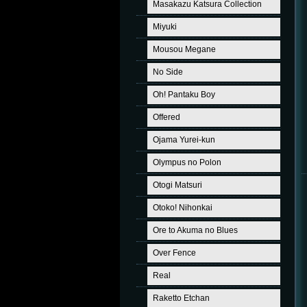
Masakazu Katsura Collection
Miyuki
Mousou Megane
No Side
Oh! Pantaku Boy
Offered
Ojama Yurei-kun
Olympus no Polon
Otogi Matsuri
Otoko! Nihonkai
Ore to Akuma no Blues
Over Fence
Real
Raketto Etchan