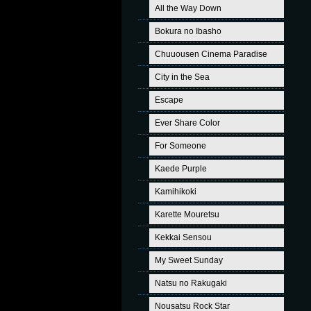
All the Way Down
Bokura no Ibasho
Chuuousen Cinema Paradise
City in the Sea
Escape
Ever Share Color
For Someone
Kaede Purple
Kamihikoki
Karette Mouretsu
Kekkai Sensou
My Sweet Sunday
Natsu no Rakugaki
Nousatsu Rock Star