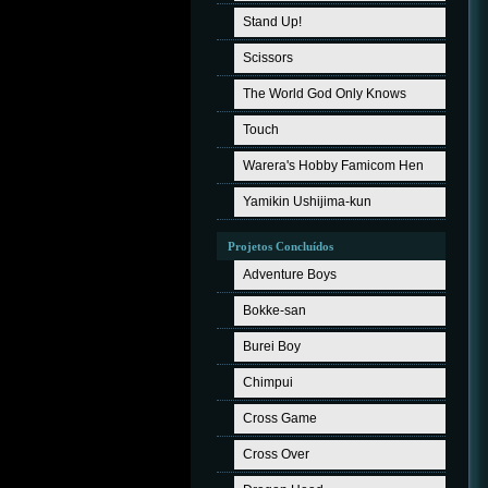
Stand Up!
Scissors
The World God Only Knows
Touch
Warera's Hobby Famicom Hen
Yamikin Ushijima-kun
Projetos Concluídos
Adventure Boys
Bokke-san
Burei Boy
Chimpui
Cross Game
Cross Over