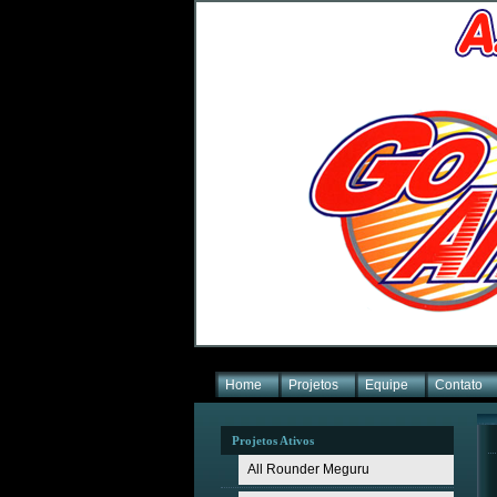
Home
Projetos
Equipe
Contato
Projetos Ativos
All Rounder Meguru