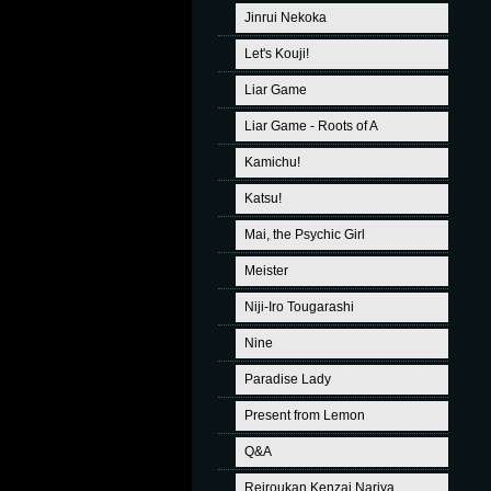
Jinrui Nekoka
Let's Kouji!
Liar Game
Liar Game - Roots of A
Kamichu!
Katsu!
Mai, the Psychic Girl
Meister
Niji-Iro Tougarashi
Nine
Paradise Lady
Present from Lemon
Q&A
Reiroukan Kenzai Nariya