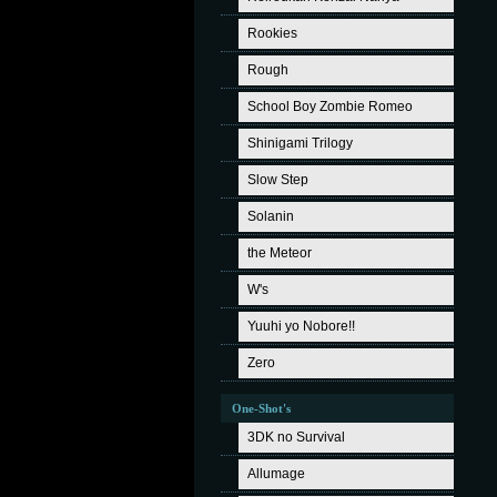
Rookies
Rough
School Boy Zombie Romeo
Shinigami Trilogy
Slow Step
Solanin
the Meteor
W's
Yuuhi yo Nobore!!
Zero
One-Shot's
3DK no Survival
Allumage