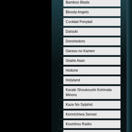
Bamboo Blade
Bloody Angels
Cocktail Ponytail
Daisuki
Dorohedoro
Garasu no Kamen
Giséle Alain
Historie
Holyland
Karate Shoukoushi Kohinata
Minoru
Kaze No Sylphid
Konnichiwa Sensei
Kouishou Radio