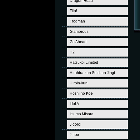
Dragon Head
Flip!
Frogman
Glamorous
Go Ahead
H2
Hatsukoi Limited
Hirahira-kun Seishun Jingi
Hiroin-kun
Hoshi no Koe
Idol A
Itsumo Misora
Jigoro!
Jinbe