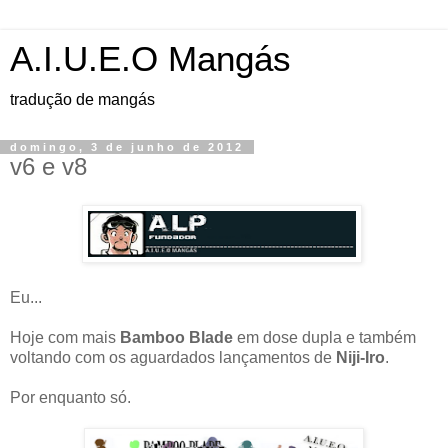
A.I.U.E.O Mangás
tradução de mangás
domingo, 3 de junho de 2012
v6 e v8
Eu...
Hoje com mais
Bamboo Blade
em dose dupla e também
voltando com os aguardados lançamentos de
Niji-Iro
.
Por enquanto só.