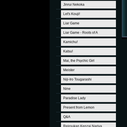
Jinrui Nekoka
Let's Kouji!
Liar Game
Liar Game - Roots of A
Kamichu!
Katsu!
Mai, the Psychic Girl
Meister
Niji-Iro Tougarashi
Nine
Paradise Lady
Present from Lemon
Q&A
Reiroukan Kenzai Nariya