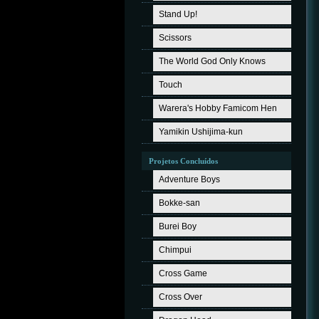
Stand Up!
Scissors
The World God Only Knows
Touch
Warera's Hobby Famicom Hen
Yamikin Ushijima-kun
Projetos Concluídos
Adventure Boys
Bokke-san
Burei Boy
Chimpui
Cross Game
Cross Over