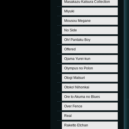
Masakazu Katsura Collection
Miyuki
Mousou Megane
No Side
Oh! Pantaku Boy
Offered
Ojama Yurei-kun
Olympus no Polon
Otogi Matsuri
Otoko! Nihonkai
Ore to Akuma no Blues
Over Fence
Real
Raketto Etchan