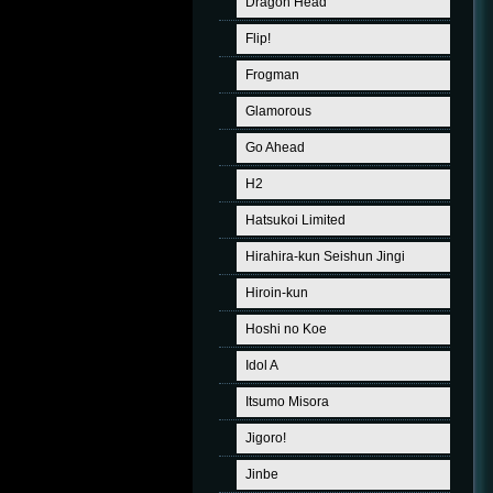
Dragon Head
Flip!
Frogman
Glamorous
Go Ahead
H2
Hatsukoi Limited
Hirahira-kun Seishun Jingi
Hiroin-kun
Hoshi no Koe
Idol A
Itsumo Misora
Jigoro!
Jinbe