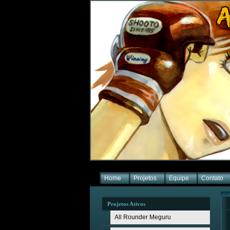
Home
Projetos
Equipe
Contato
Projetos Ativos
All Rounder Meguru