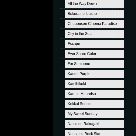
All the Way Down
Bokura no Ibasho
Chuuousen Cinema Paradise
City in the Sea
Escape
Ever Share Color
For Someone
Kaede Purple
Kamihikoki
Karette Mouretsu
Kekkai Sensou
My Sweet Sunday
Natsu no Rakugaki
Nousatsu Rock Star