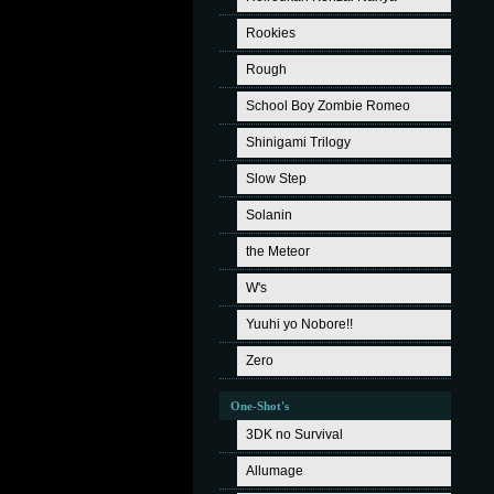
Rookies
Rough
School Boy Zombie Romeo
Shinigami Trilogy
Slow Step
Solanin
the Meteor
W's
Yuuhi yo Nobore!!
Zero
One-Shot's
3DK no Survival
Allumage