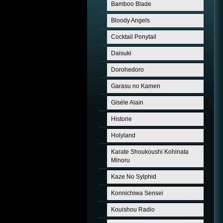
Bamboo Blade
Bloody Angels
Cocktail Ponytail
Daisuki
Dorohedoro
Garasu no Kamen
Giséle Alain
Historie
Holyland
Karate Shoukoushi Kohinata
Minoru
Kaze No Sylphid
Konnichiwa Sensei
Kouishou Radio