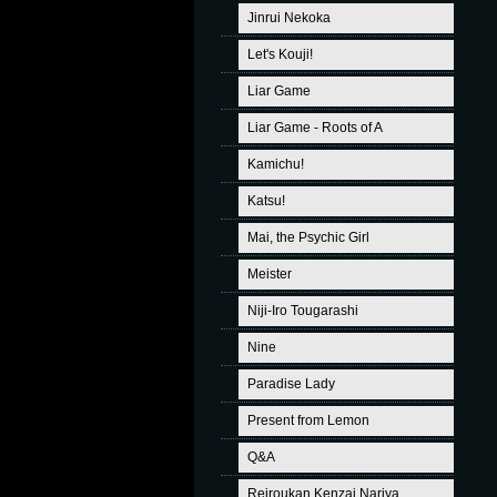
Jinrui Nekoka
Let's Kouji!
Liar Game
Liar Game - Roots of A
Kamichu!
Katsu!
Mai, the Psychic Girl
Meister
Niji-Iro Tougarashi
Nine
Paradise Lady
Present from Lemon
Q&A
Reiroukan Kenzai Nariya