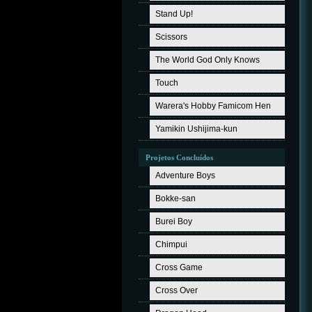
Stand Up!
Scissors
The World God Only Knows
Touch
Warera's Hobby Famicom Hen
Yamikin Ushijima-kun
Projetos Concluídos
Adventure Boys
Bokke-san
Burei Boy
Chimpui
Cross Game
Cross Over