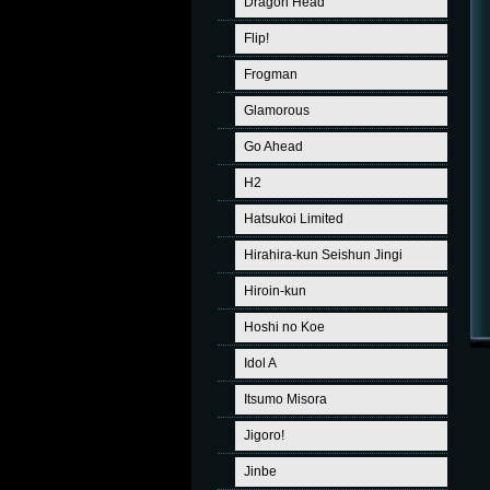
Dragon Head
Flip!
Frogman
Glamorous
Go Ahead
H2
Hatsukoi Limited
Hirahira-kun Seishun Jingi
Hiroin-kun
Hoshi no Koe
Idol A
Itsumo Misora
Jigoro!
Jinbe