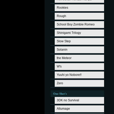
Rookies
Rough
School Boy Zombie Romeo
Shinigami Trilogy
Slow Step
Solanin
the Meteor
W's
Yuuhi yo Nobore!!
Zero
One-Shot's
3DK no Survival
Allumage