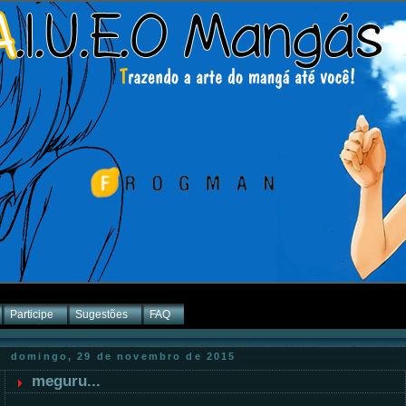
Participe
Sugestões
FAQ
domingo, 29 de novembro de 2015
meguru...