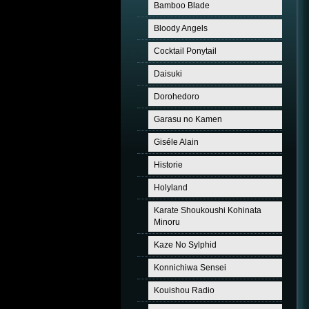
Bamboo Blade
Bloody Angels
Cocktail Ponytail
Daisuki
Dorohedoro
Garasu no Kamen
Giséle Alain
Historie
Holyland
Karate Shoukoushi Kohinata
Minoru
Kaze No Sylphid
Konnichiwa Sensei
Kouishou Radio