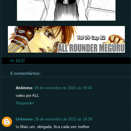
às
18:07
5 comentários:
Anônimo
29 de novembro de 2015 às 19:44
valeu por ALL
Responder
Unknown
29 de novembro de 2015 às 19:59
\o Mais um, obrigada, fica cada vez melhor.