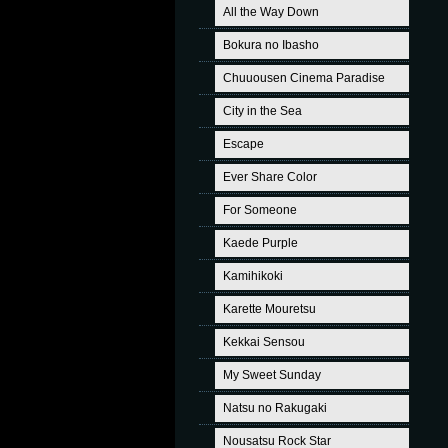
All the Way Down
Bokura no Ibasho
Chuuousen Cinema Paradise
City in the Sea
Escape
Ever Share Color
For Someone
Kaede Purple
Kamihikoki
Karette Mouretsu
Kekkai Sensou
My Sweet Sunday
Natsu no Rakugaki
Nousatsu Rock Star