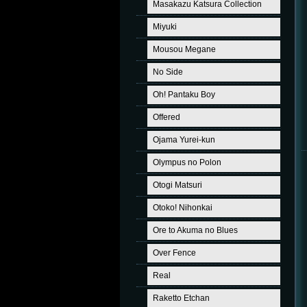
Masakazu Katsura Collection
Miyuki
Mousou Megane
No Side
Oh! Pantaku Boy
Offered
Ojama Yurei-kun
Olympus no Polon
Otogi Matsuri
Otoko! Nihonkai
Ore to Akuma no Blues
Over Fence
Real
Raketto Etchan