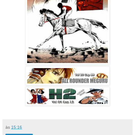
às
15:16