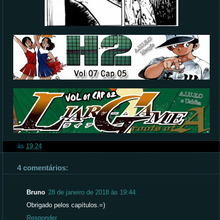
às
19:24
4 comentários:
Bruno
28 de janeiro de 2018 às 19:44
Obrigado pelos capítulos.=)
Responder