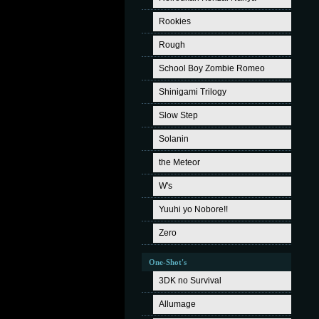
Rookies
Rough
School Boy Zombie Romeo
Shinigami Trilogy
Slow Step
Solanin
the Meteor
W's
Yuuhi yo Nobore!!
Zero
One-Shot's
3DK no Survival
Allumage