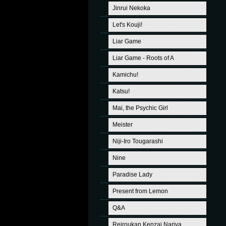
Jinrui Nekoka
Let's Kouji!
Liar Game
Liar Game - Roots of A
Kamichu!
Katsu!
Mai, the Psychic Girl
Meister
Niji-Iro Tougarashi
Nine
Paradise Lady
Present from Lemon
Q&A
Reiroukan Kenzai Nariya