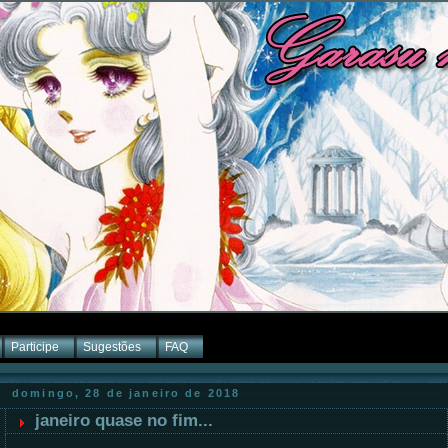
Participe
Sugestões
FAQ
domingo, 28 de janeiro de 2018
janeiro quase no fim...