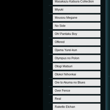
Masakazu Katsura Collection
Miyuki
Mousou Megane
No Side
Oh! Pantaku Boy
Offered
Ojama Yurei-kun
Olympus no Polon
Otogi Matsuri
Otoko! Nihonkai
Ore to Akuma no Blues
Over Fence
Real
Raketto Etchan