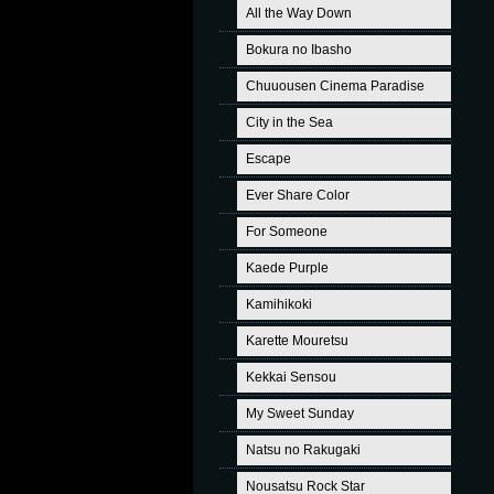
All the Way Down
Bokura no Ibasho
Chuuousen Cinema Paradise
City in the Sea
Escape
Ever Share Color
For Someone
Kaede Purple
Kamihikoki
Karette Mouretsu
Kekkai Sensou
My Sweet Sunday
Natsu no Rakugaki
Nousatsu Rock Star