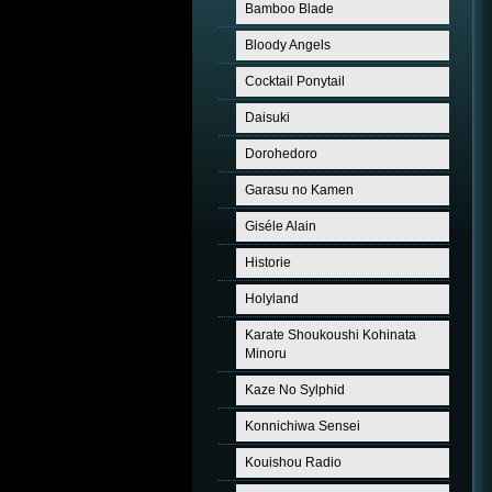
Bamboo Blade
Bloody Angels
Cocktail Ponytail
Daisuki
Dorohedoro
Garasu no Kamen
Giséle Alain
Historie
Holyland
Karate Shoukoushi Kohinata
Minoru
Kaze No Sylphid
Konnichiwa Sensei
Kouishou Radio