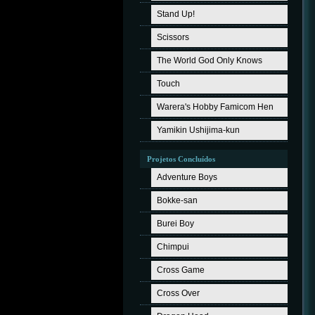
Stand Up!
Scissors
The World God Only Knows
Touch
Warera's Hobby Famicom Hen
Yamikin Ushijima-kun
Projetos Concluídos
Adventure Boys
Bokke-san
Burei Boy
Chimpui
Cross Game
Cross Over