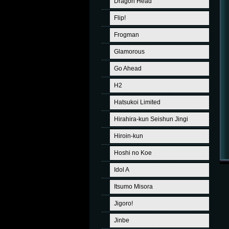
Dragon Head
Flip!
Frogman
Glamorous
Go Ahead
H2
Hatsukoi Limited
Hirahira-kun Seishun Jingi
Hiroin-kun
Hoshi no Koe
Idol A
Itsumo Misora
Jigoro!
Jinbe