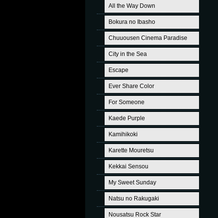
All the Way Down
Bokura no Ibasho
Chuuousen Cinema Paradise
City in the Sea
Escape
Ever Share Color
For Someone
Kaede Purple
Kamihikoki
Karette Mouretsu
Kekkai Sensou
My Sweet Sunday
Natsu no Rakugaki
Nousatsu Rock Star