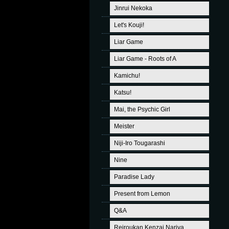
Jinrui Nekoka
Let's Kouji!
Liar Game
Liar Game - Roots of A
Kamichu!
Katsu!
Mai, the Psychic Girl
Meister
Niji-Iro Tougarashi
Nine
Paradise Lady
Present from Lemon
Q&A
Reiroukan Kenzai Nariya