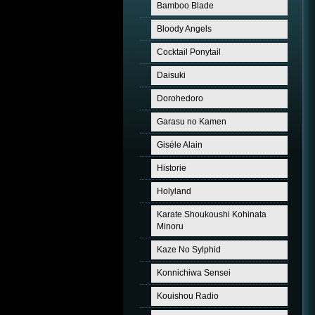
Bamboo Blade
Bloody Angels
Cocktail Ponytail
Daisuki
Dorohedoro
Garasu no Kamen
Giséle Alain
Historie
Holyland
Karate Shoukoushi Kohinata
Minoru
Kaze No Sylphid
Konnichiwa Sensei
Kouishou Radio