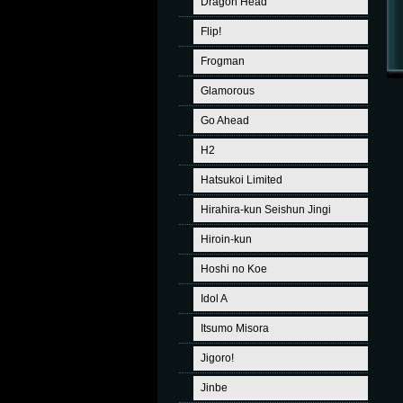
Dragon Head
Flip!
Frogman
Glamorous
Go Ahead
H2
Hatsukoi Limited
Hirahira-kun Seishun Jingi
Hiroin-kun
Hoshi no Koe
Idol A
Itsumo Misora
Jigoro!
Jinbe