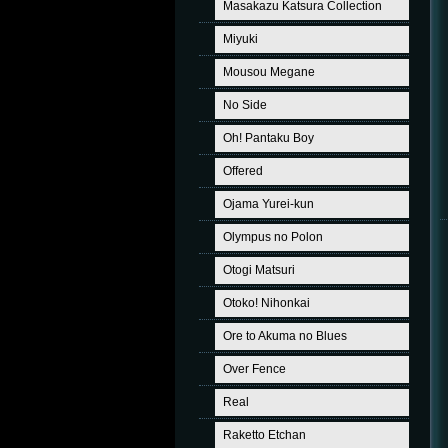
Masakazu Katsura Collection
Miyuki
Mousou Megane
No Side
Oh! Pantaku Boy
Offered
Ojama Yurei-kun
Olympus no Polon
Otogi Matsuri
Otoko! Nihonkai
Ore to Akuma no Blues
Over Fence
Real
Raketto Etchan