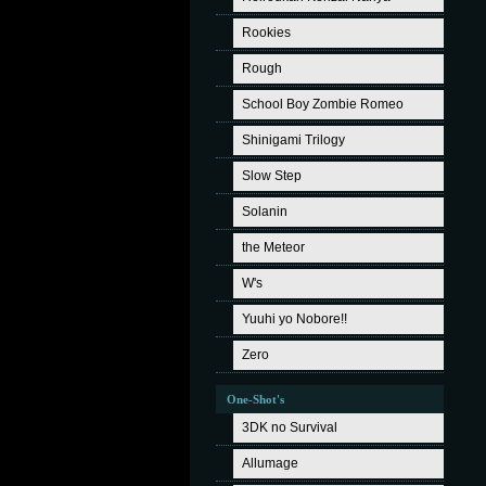
Rookies
Rough
School Boy Zombie Romeo
Shinigami Trilogy
Slow Step
Solanin
the Meteor
W's
Yuuhi yo Nobore!!
Zero
One-Shot's
3DK no Survival
Allumage