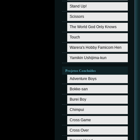
Stand Up!
Scissors
The World God Only Knows
Touch
Warera's Hobby Famicom Hen
Yamikin Ushijima-kun
Projetos Concluídos
Adventure Boys
Bokke-san
Burei Boy
Chimpui
Cross Game
Cross Over