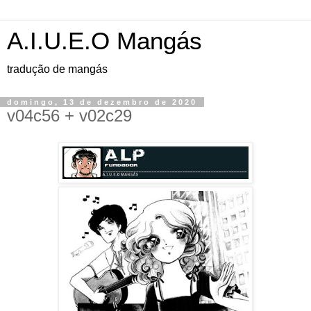
A.I.U.E.O Mangás
tradução de mangás
domingo, 13 de dezembro de 2020
v04c56 + v02c29