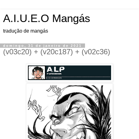
A.I.U.E.O Mangás
tradução de mangás
domingo, 31 de janeiro de 2021
(v03c20) + (v20c187) + (v02c36)