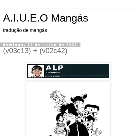
A.I.U.E.O Mangás
tradução de mangás
domingo, 14 de março de 2021
(v03c13) + (v02c42)