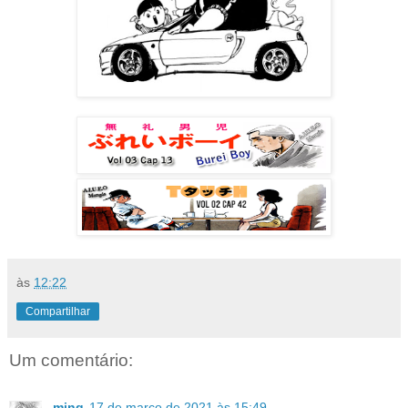
às
12:22
Compartilhar
Um comentário:
ming
17 de março de 2021 às 15:49