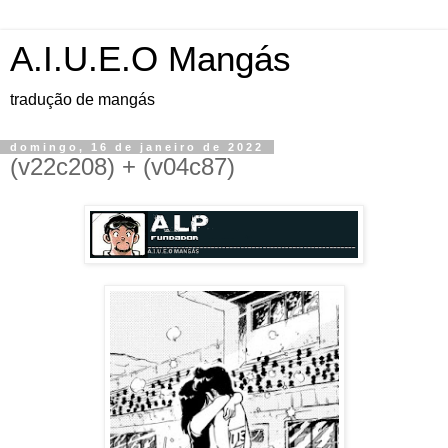
A.I.U.E.O Mangás
tradução de mangás
domingo, 16 de janeiro de 2022
(v22c208) + (v04c87)