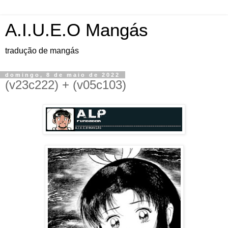
A.I.U.E.O Mangás
tradução de mangás
domingo, 8 de maio de 2022
(v23c222) + (v05c103)