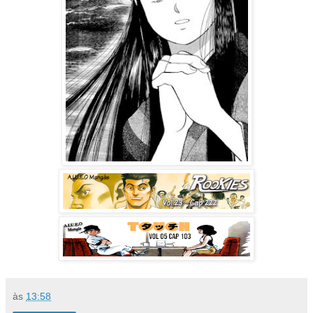
às
13:58