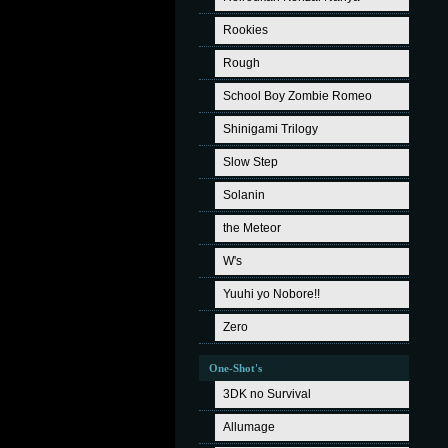
Rookies
Rough
School Boy Zombie Romeo
Shinigami Trilogy
Slow Step
Solanin
the Meteor
W's
Yuuhi yo Nobore!!
Zero
One-Shot's
3DK no Survival
Allumage