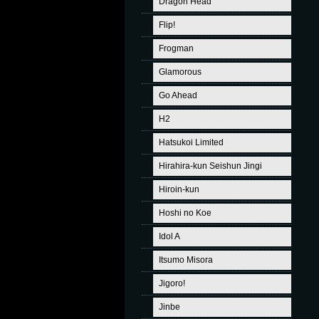
Dragon Head
Flip!
Frogman
Glamorous
Go Ahead
H2
Hatsukoi Limited
Hirahira-kun Seishun Jingi
Hiroin-kun
Hoshi no Koe
Idol A
Itsumo Misora
Jigoro!
Jinbe