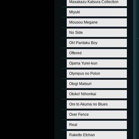
Masakazu Katsura Collection
Miyuki
Mousou Megane
No Side
Oh! Pantaku Boy
Offered
Ojama Yurei-kun
Olympus no Polon
Otogi Matsuri
Otoko! Nihonkai
Ore to Akuma no Blues
Over Fence
Real
Raketto Etchan