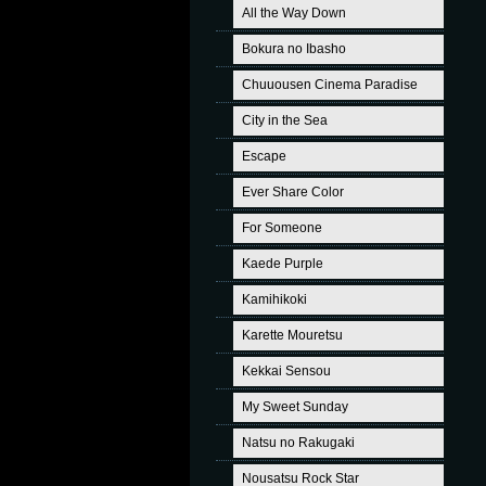
All the Way Down
Bokura no Ibasho
Chuuousen Cinema Paradise
City in the Sea
Escape
Ever Share Color
For Someone
Kaede Purple
Kamihikoki
Karette Mouretsu
Kekkai Sensou
My Sweet Sunday
Natsu no Rakugaki
Nousatsu Rock Star