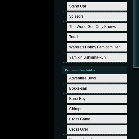
Stand Up!
Scissors
The World God Only Knows
Touch
Warera's Hobby Famicom Hen
Yamikin Ushijima-kun
Projetos Concluídos
Adventure Boys
Bokke-san
Burei Boy
Chimpui
Cross Game
Cross Over