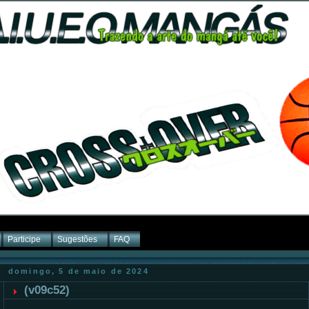
Participe
Sugestões
FAQ
domingo, 5 de maio de 2024
(v09c52)