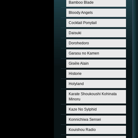
Bamboo Blade
Bloody Angels
Cocktail Ponytail
Daisuki
Dorohedoro
Garasu no Kamen
Giséle Alain
Historie
Holyland
Karate Shoukoushi Kohinata
Minoru
Kaze No Sylphid
Konnichiwa Sensei
Kouishou Radio