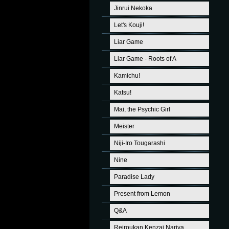
Jinrui Nekoka
Let's Kouji!
Liar Game
Liar Game - Roots of A
Kamichu!
Katsu!
Mai, the Psychic Girl
Meister
Niji-Iro Tougarashi
Nine
Paradise Lady
Present from Lemon
Q&A
Reiroukan Kenzai Nariya