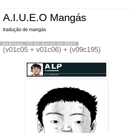
A.I.U.E.O Mangás
tradução de mangás
domingo, 23 de março de 2025
(v01c05 + v01c06) + (v09c195)