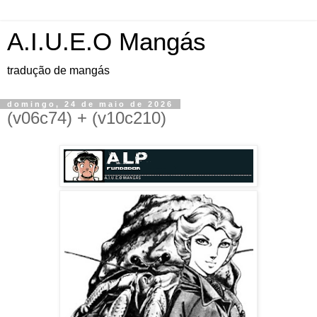
A.I.U.E.O Mangás
tradução de mangás
domingo, 24 de maio de 2026
(v06c74) + (v10c210)