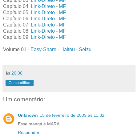
Capítulo 03
:
Link-Direto
-
MF
Capítulo 04
:
Link-Direto
-
MF
Capítulo 05
:
Link-Direto
-
MF
Capítulo 06
:
Link-Direto
-
MF
Capítulo 07
:
Link-Direto
-
MF
Capítulo 08
:
Link-Direto
-
MF
Capítulo 09
:
Link-Direto
-
MF
Volume 01 -
Easy-Share
-
Haitou
-
Seizu
às
20:00
Compartilhar
Um comentário:
Unknown
15 de fevereiro de 2009 às 11:32
Esse mangá é MARA
Responder