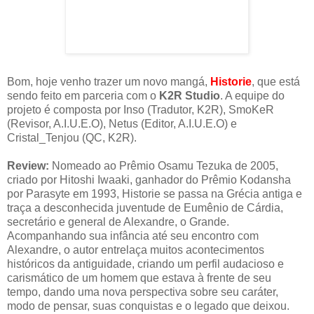
Bom, hoje venho trazer um novo mangá,
Historie
, que está
sendo feito em parceria com o
K2R Studio
. A equipe do
projeto é composta por Inso (Tradutor, K2R), SmoKeR
(Revisor, A.I.U.E.O), Netus (Editor, A.I.U.E.O) e
Cristal_Tenjou (QC, K2R).
Review:
Nomeado ao Prêmio Osamu Tezuka de 2005,
criado por Hitoshi Iwaaki, ganhador do Prêmio Kodansha
por Parasyte em 1993, Historie se passa na Grécia antiga e
traça a desconhecida juventude de Eumênio de Cárdia,
secretário e general de Alexandre, o Grande.
Acompanhando sua infância até seu encontro com
Alexandre, o autor entrelaça muitos acontecimentos
históricos da antiguidade, criando um perfil audacioso e
carismático de um homem que estava à frente de seu
tempo, dando uma nova perspectiva sobre seu caráter,
modo de pensar, suas conquistas e o legado que deixou.