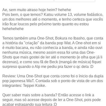
Ae, sem muito atraso hoje heim? hehehe
Pois bem, o que temos? Katsu volume 13, volume fodástico,
um dos melhores até o momento, e tenho certeza que vocês
irão ficar loucos pelo próximo tanto quanto eu estou
hehehehehe
Temos também uma One-Shot, Bokura no Ibasho, que conta
a história da "criação" da banda pop Wat. A One-shot em si
é muito bacana, eu não conhecia a banda, e ainda não ouvi
nenhuma música, mesmo assim essa foi uma das One-
Shots que mais gostei de ler até o momento (e olha que já li
dezenas), e como sou fã de Beck (mangá de música) fiquei
surpreso quando o Alp me pediu pra fazer o qc dela :D
Review: Uma One-Shot que conta como foi o ínicio da dupla
pop japonesa WaT. Contada sob o ponto de vista de um dos
integrantes: Teppei Koike.
Quer saber mais sobre a banda? Então acesse o link a
seguir, mas só acesse depois de ler a One-Shot, pois pode
acabar estragando sua leitura :D