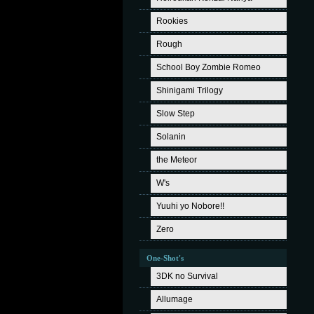
Rookies
Rough
School Boy Zombie Romeo
Shinigami Trilogy
Slow Step
Solanin
the Meteor
W's
Yuuhi yo Nobore!!
Zero
One-Shot's
3DK no Survival
Allumage