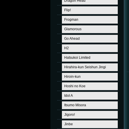
Dragon Head
Flip!
Frogman
Glamorous
Go Ahead
H2
Hatsukoi Limited
Hirahira-kun Seishun Jingi
Hiroin-kun
Hoshi no Koe
Idol A
Itsumo Misora
Jigoro!
Jinbe