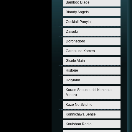
Bamboo Blade
Bloody Angels
Cocktail Ponytail
Daisuki
Dorohedoro
Garasu no Kamen
Giséle Alain
Historie
Holyland
Karate Shoukoushi Kohinata
Minoru
Kaze No Sylphid
Konnichiwa Sensei
Kouishou Radio