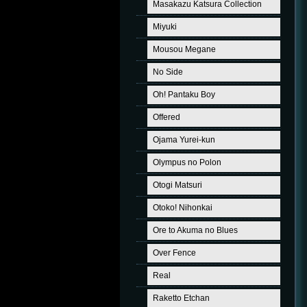
Masakazu Katsura Collection
Miyuki
Mousou Megane
No Side
Oh! Pantaku Boy
Offered
Ojama Yurei-kun
Olympus no Polon
Otogi Matsuri
Otoko! Nihonkai
Ore to Akuma no Blues
Over Fence
Real
Raketto Etchan