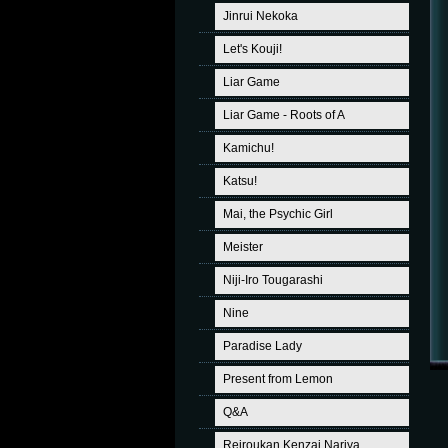
Jinrui Nekoka
Let's Kouji!
Liar Game
Liar Game - Roots of A
Kamichu!
Katsu!
Mai, the Psychic Girl
Meister
Niji-Iro Tougarashi
Nine
Paradise Lady
Present from Lemon
Q&A
Reiroukan Kenzai Nariya