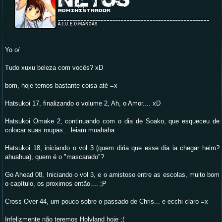
Yo o/
Tudo xuxu beleza com vocês? xD
bom, hoje temos bastante coisa até =x
Hatsukoi 17, finalizando o volume 2, Ah, o Amor.... xD
Hatsukoi Omake 2, continuando com o dia de Soako, que esqueceu de
colocar suas roupas... leiam muahaha
Hatsukoi 18, iniciando o vol 3 (quem diria que esse dia ia chegar heim?
ahuahua), quem é o "mascarado"?
Go Ahead 08, Iniciando o vol 3, e o amistoso entre as escolas, muito bom
o capítulo, os proximos então.... ;P
Cross Over 44, um pouco sobre o passado de Chris... e ecchi claro =x
Infelizmente não teremos Holyland hoje ;(