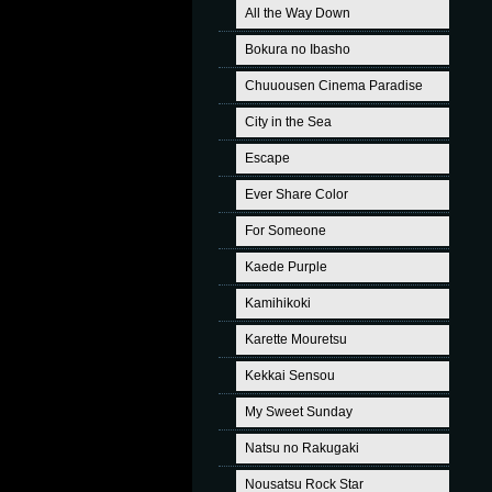
All the Way Down
Bokura no Ibasho
Chuuousen Cinema Paradise
City in the Sea
Escape
Ever Share Color
For Someone
Kaede Purple
Kamihikoki
Karette Mouretsu
Kekkai Sensou
My Sweet Sunday
Natsu no Rakugaki
Nousatsu Rock Star