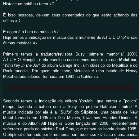
Historie amanhã ou terça xD
É isso pessoas, deixem seus comentários do que estão achando das
séries xD
E agora é a hora da música \o/
Hoje temos a indicação de música das 2 mulheres do A.I.U.E.O \o/ e são
ótimas músicas =x
Primeiro temos a tradutora/revisora Susy, primeira membr"a" 100%
A.I.U.E.O Mangás, e ela escolheu nada menos nada mais que
Metallica
,
"
Whiskey in the Jar
" do album Garage Inc., um clássico do Metallica e do
Rock mundial. Pra quem não sabe, Metallica é uma banda de Heavy
Metal estadunidense, formada em 1981 na California.
Segundo temos a indicação da editora Yoruichi, que entrou a "pouco"
tempo, fazendo a bateria com a Susy no projeto Hatsukoi Limited. A
música indicada por ela é a "
Sulfur
" do
Slipknot
, uma banda de New
Metal formada em 1995 em Des Moines, Iowa nos Estados Unidos. A
música é do Album All Hope is Gone lançado em 2008. Recentemente
sofreram a perda do baixista Paul Gray, que estava na banda desde 1995.
O Slipknot é formado por 8 membros, sim tudo isso xD Essa é uma banda