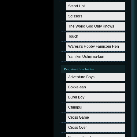
Stand Up!
Scissors
The World God Only Knows
Touch
Warera's Hobby Famicom Hen
Yamikin Ushijima-kun
Projetos Concluídos
Adventure Boys
Bokke-san
Burei Boy
Chimpui
Cross Game
Cross Over