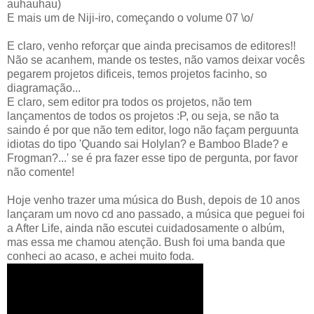
auhauhau)
E mais um de Niji-iro, começando o volume 07 \o/
E claro, venho reforçar que ainda precisamos de editores!!
Não se acanhem, mande os testes, não vamos deixar vocês
pegarem projetos dificeis, temos projetos facinho, so
diagramação...
E claro, sem editor pra todos os projetos, não tem
lançamentos de todos os projetos :P, ou seja, se não ta
saindo é por que não tem editor, logo não façam perguunta
idiotas do tipo 'Quando sai Holylan? e Bamboo Blade? e
Frogman?...' se é pra fazer esse tipo de pergunta, por favor
não comente!
Hoje venho trazer uma música do Bush, depois de 10 anos
lançaram um novo cd ano passado, a música que peguei foi
a After Life, ainda não escutei cuidadosamente o albúm,
mas essa me chamou atenção. Bush foi uma banda que
conheci ao acaso, e achei muito foda.