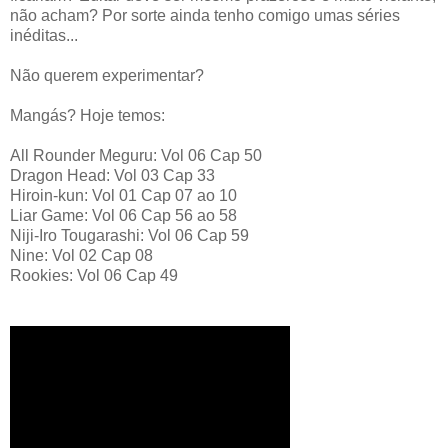
não acham? Por sorte ainda tenho comigo umas séries
inéditas...
Não querem experimentar?
Mangás? Hoje temos:
All Rounder Meguru: Vol 06 Cap 50
Dragon Head: Vol 03 Cap 33
Hiroin-kun: Vol 01 Cap 07 ao 10
Liar Game: Vol 06 Cap 56 ao 58
Niji-Iro Tougarashi: Vol 06 Cap 59
Nine: Vol 02 Cap 08
Rookies: Vol 06 Cap 49