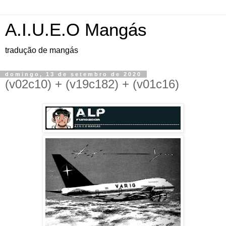
A.I.U.E.O Mangás
tradução de mangás
domingo, 13 de setembro de 2020
(v02c10) + (v19c182) + (v01c16)