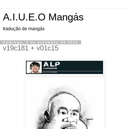
A.I.U.E.O Mangás
tradução de mangás
domingo, 6 de setembro de 2020
v19c181 + v01c15