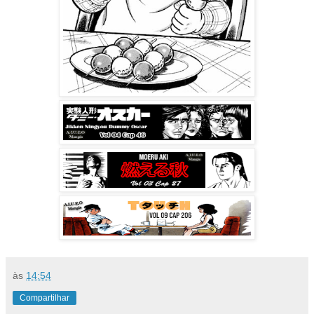
às
14:54
Compartilhar