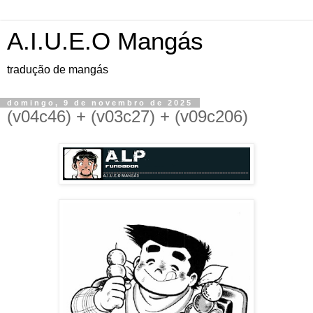
A.I.U.E.O Mangás
tradução de mangás
domingo, 9 de novembro de 2025
(v04c46) + (v03c27) + (v09c206)