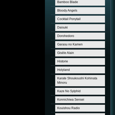
Bamboo Blade
Bloody Angels
Cocktail Ponytail
Daisuki
Dorohedoro
Garasu no Kamen
Giséle Alain
Historie
Holyland
Karate Shoukoushi Kohinata
Minoru
Kaze No Sylphid
Konnichiwa Sensei
Kouishou Radio