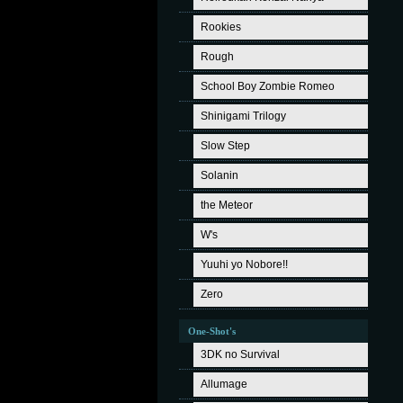
Rookies
Rough
School Boy Zombie Romeo
Shinigami Trilogy
Slow Step
Solanin
the Meteor
W's
Yuuhi yo Nobore!!
Zero
One-Shot's
3DK no Survival
Allumage