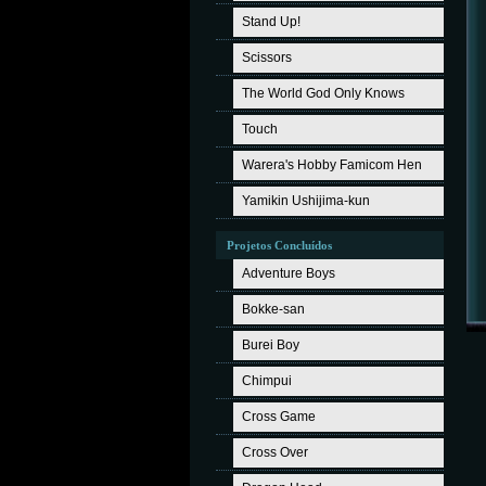
Stand Up!
Scissors
The World God Only Knows
Touch
Warera's Hobby Famicom Hen
Yamikin Ushijima-kun
Projetos Concluídos
Adventure Boys
Bokke-san
Burei Boy
Chimpui
Cross Game
Cross Over