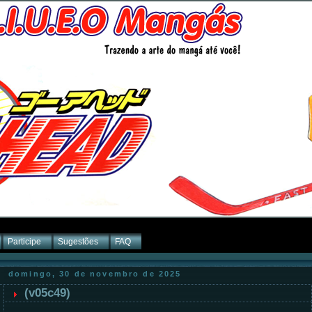
Participe
Sugestões
FAQ
domingo, 30 de novembro de 2025
(v05c49)