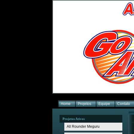
Home
Projetos
Equipe
Contato
Projetos Ativos
All Rounder Meguru