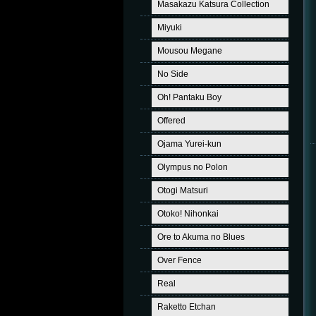
Masakazu Katsura Collection
Miyuki
Mousou Megane
No Side
Oh! Pantaku Boy
Offered
Ojama Yurei-kun
Olympus no Polon
Otogi Matsuri
Otoko! Nihonkai
Ore to Akuma no Blues
Over Fence
Real
Raketto Etchan