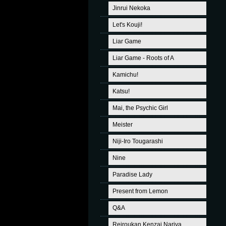
Jinrui Nekoka
Let's Kouji!
Liar Game
Liar Game - Roots of A
Kamichu!
Katsu!
Mai, the Psychic Girl
Meister
Niji-Iro Tougarashi
Nine
Paradise Lady
Present from Lemon
Q&A
Reiroukan Kenzai Nariya