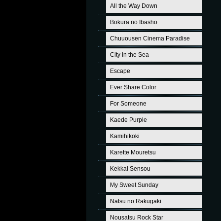
All the Way Down
Bokura no Ibasho
Chuuousen Cinema Paradise
City in the Sea
Escape
Ever Share Color
For Someone
Kaede Purple
Kamihikoki
Karette Mouretsu
Kekkai Sensou
My Sweet Sunday
Natsu no Rakugaki
Nousatsu Rock Star