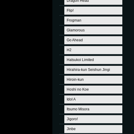
Dragon Head
Flip!
Frogman
Glamorous
Go Ahead
H2
Hatsukoi Limited
Hirahira-kun Seishun Jingi
Hiroin-kun
Hoshi no Koe
Idol A
Itsumo Misora
Jigoro!
Jinbe